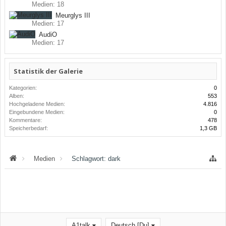
Medien: 18
Meurglys III
Medien: 17
AudiO
Medien: 17
Statistik der Galerie
Kategorien:
0
Alben:
553
Hochgeladene Medien:
4.816
Eingebundene Medien:
0
Kommentare:
478
Speicherbedarf:
1,3 GB
Medien
Schlagwort: dark
A1talk
Deutsch [Du]