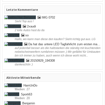
Letzte Kommentare
IMG 0702
Sieht Top aus !
2xaudi
2 tolle Autos hast du da
so
Hallo, wo kann man diese den kaufen? Sieht richtig gut aus. LG
Da hat das untere LED Tagfahrlicht zum ersten mal funktioniert ;) (bei mir in der Werkstatt)
auf jedenfall besser als die halbstarken die ständig mit leuchtenden
nebelscheinwerfern rumfahren müssen ;) Mir gefällts! für Umbauten
bin ich immer zu haben, auch wenn ich diese wohl nicht...
20150929_194308
dankeschön :)
Aktivste Mitwirkende
HamUnDo
Medien: 27
Sporti63
Medien: 20
Benjamin