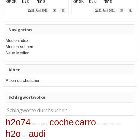
2K
0
0
2K
0
0
21 Juni 2011
21 Juni 2011
Navigation
Medienindex
Medien suchen
Neue Medien
Alben
Alben durchsuchen
Schlagwortwolke
h2o74
coche
carro
auto
pkw
automobil
car
h2o
audi
kfz