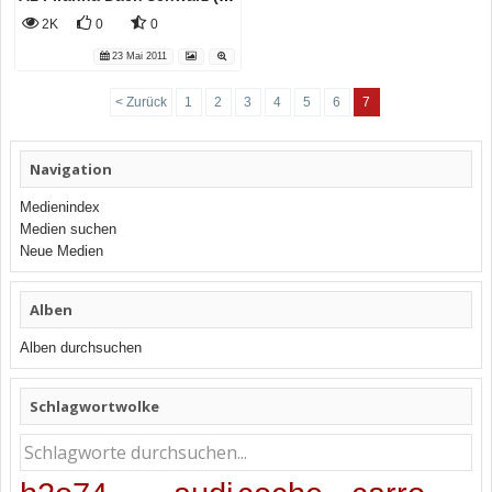
2K
0
0
23 Mai 2011
< Zurück
1
2
3
4
5
6
7
Navigation
Medienindex
Medien suchen
Neue Medien
Alben
Alben durchsuchen
Schlagwortwolke