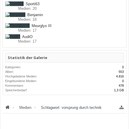
Sporti63
Medien: 20
Benjamin
Medien: 18
Meurglys III
Medien: 17
AudiO
Medien: 17
Statistik der Galerie
Kategorien:
0
Alben:
553
Hochgeladene Medien:
4.816
Eingebundene Medien:
0
Kommentare:
478
Speicherbedarf:
1,3 GB
Medien
Schlagwort: vorsprung durch technik