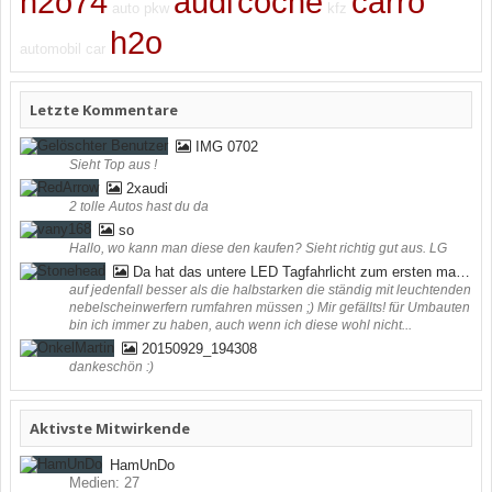
h2o74
audi
coche
carro
auto
pkw
kfz
h2o
automobil
car
Letzte Kommentare
IMG 0702
Sieht Top aus !
2xaudi
2 tolle Autos hast du da
so
Hallo, wo kann man diese den kaufen? Sieht richtig gut aus. LG
Da hat das untere LED Tagfahrlicht zum ersten mal funktioniert ;) (bei mir in der Werkstatt)
auf jedenfall besser als die halbstarken die ständig mit leuchtenden
nebelscheinwerfern rumfahren müssen ;) Mir gefällts! für Umbauten
bin ich immer zu haben, auch wenn ich diese wohl nicht...
20150929_194308
dankeschön :)
Aktivste Mitwirkende
HamUnDo
Medien: 27