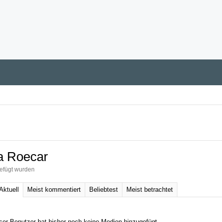
a Roecar
gefügt wurden
Aktuell
Meist kommentiert
Beliebtest
Meist betrachtet
ser Benutzer hat bisher noch keine Medien hinzugefügt.