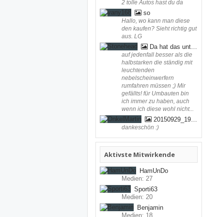
2 tolle Autos hast du da
so
Hallo, wo kann man diese
den kaufen? Sieht richtig gut
aus. LG
Da hat das untere LED Tagfahrlicht zum ersten mal funktioniert ;) (bei mir in der Werkstatt)
auf jedenfall besser als die
halbstarken die ständig mit
leuchtenden
nebelscheinwerfern
rumfahren müssen ;) Mir
gefällts! für Umbauten bin
ich immer zu haben, auch
wenn ich diese wohl nicht...
20150929_194308
dankeschön :)
Aktivste Mitwirkende
HamUnDo
Medien: 27
Sporti63
Medien: 20
Benjamin
Medien: 18