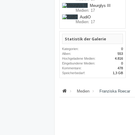
Meurglys III
Medien: 17
AudiO
Medien: 17
Statistik der Galerie
Kategorien:
0
Alben:
553
Hochgeladene Medien:
4.816
Eingebundene Medien:
0
Kommentare:
478
Speicherbedarf:
1,3 GB
Medien
Franziska Roecar