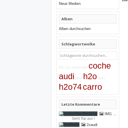
Neue Medien
Alben
Alben durchsuchen
Schlagwortwolke
coche
kfz
car
automobil
audi
h2o
pkw
auto
h2o74
carro
Letzte Kommentare
IMG 0702
Sieht Top aus !
2xaudi