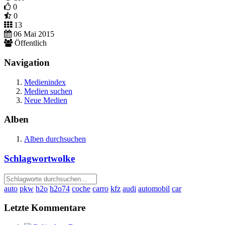
0
0
13
06 Mai 2015
Öffentlich
Navigation
Medienindex
Medien suchen
Neue Medien
Alben
Alben durchsuchen
Schlagwortwolke
auto
pkw
h2o
h2o74
coche
carro
kfz
audi
automobil
car
Letzte Kommentare