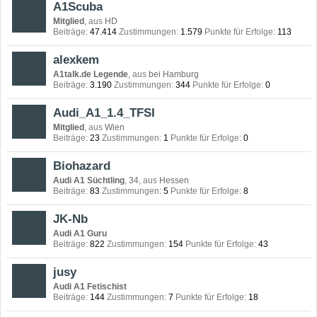
A1Scuba
Mitglied
,
aus
HD
Beiträge:
47.414
Zustimmungen:
1.579
Punkte für Erfolge:
113
alexkem
A1talk.de Legende
,
aus
bei Hamburg
Beiträge:
3.190
Zustimmungen:
344
Punkte für Erfolge:
0
Audi_A1_1.4_TFSI
Mitglied
,
aus
Wien
Beiträge:
23
Zustimmungen:
1
Punkte für Erfolge:
0
Biohazard
Audi A1 Süchtling
, 34,
aus
Hessen
Beiträge:
83
Zustimmungen:
5
Punkte für Erfolge:
8
JK-Nb
Audi A1 Guru
Beiträge:
822
Zustimmungen:
154
Punkte für Erfolge:
43
jusy
Audi A1 Fetischist
Beiträge:
144
Zustimmungen:
7
Punkte für Erfolge:
18