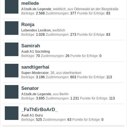
mellede
A1talk.de Legende
, weiblich,
aus
Odenwald an der Bergstraße
Beiträge:
2.568
Zustimmungen:
377
Punkte für Erfolge:
83
Ronja
Lebendes Lexikon
, weiblich
Beiträge:
1.028
Zustimmungen:
273
Punkte für Erfolge:
83
Samirah
Audi A1 Süchtling
Beiträge:
70
Zustimmungen:
26
Punkte für Erfolge:
0
sandtigerhai
Super-Moderator
, 36,
aus
oberfranken
Beiträge:
3.196
Zustimmungen:
603
Punkte für Erfolge:
113
Senator
A1talk.de Legende
,
aus
Berlin
Beiträge:
3.695
Zustimmungen:
1.231
Punkte für Erfolge:
113
_FaThErBoArD_
Audi A1 Guru
Beiträge:
525
Zustimmungen:
63
Punkte für Erfolge:
0