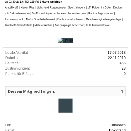
ab 02/2011:
1.6 TDI 105 PS 5-Gang Ambition
Amalfiweiß | Xenon Plus | Licht- und Regensensor | Sportfahrwerk | 17" Felgen im 5-Arm Design
mit Dekorelementen | Stoff Herzklopfen schwarz-schwarz-felsgrau | Radioanlage concert |
Klimaautomatik | MuFu Sportlederlenkrad | Dachhimmel schwarz | Geschwindigkeitsregelanlage |
Bluetooth-Schnittstelle | Mittelarmlehne | Außenspiegel beheizbar | LED Innenlichtpaket
Letzte Aktivität:
17.07.2013
Dabei seit:
22.11.2010
Beiträge:
455
Zustimmungen:
28
Punkte für Erfolge:
0
Diesem Mitglied folgen:
1
Ort:
Kulmbach
Beruf:
Doktorand