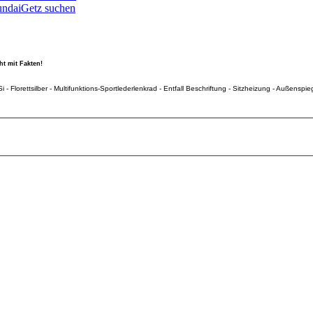
ndaiGetz suchen
ht mit Fakten!
i - Florettsilber - Multifunktions-Sportlederlenkrad - Entfall Beschriftung - Sitzheizung - Außen