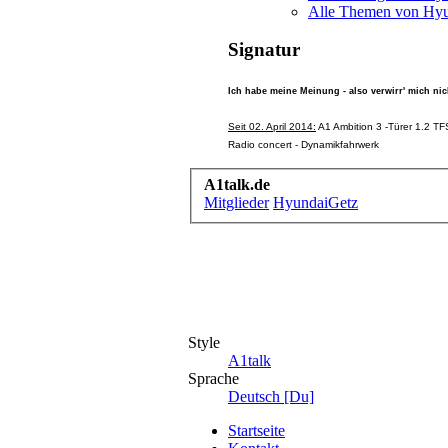
Alle Themen von Hyu
Signatur
Ich habe meine Meinung - also verwirr' mich nic
Seit 02. April 2014:
A1 Ambition 3 -Türer 1.2 TFS
Radio concert - Dynamikfahrwerk
A1talk.de
Mitglieder
HyundaiGetz
Style
A1talk
Sprache
Deutsch [Du]
Startseite