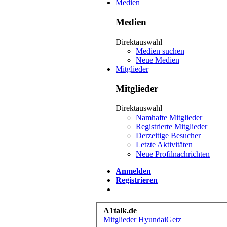
Medien
Medien
Direktauswahl
Medien suchen
Neue Medien
Mitglieder
Mitglieder
Direktauswahl
Namhafte Mitglieder
Registrierte Mitglieder
Derzeitige Besucher
Letzte Aktivitäten
Neue Profilnachrichten
Anmelden
Registrieren
A1talk.de
Mitglieder
HyundaiGetz