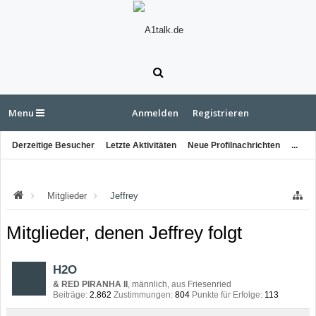
Menu
Anmelden
Registrieren
Derzeitige Besucher
Letzte Aktivitäten
Neue Profilnachrichten
...
Mitglieder
Jeffrey
Mitglieder, denen Jeffrey folgt
H2O
& RED PIRANHA II
, männlich,
aus
Friesenried
Beiträge:
2.862
Zustimmungen:
804
Punkte für Erfolge:
113