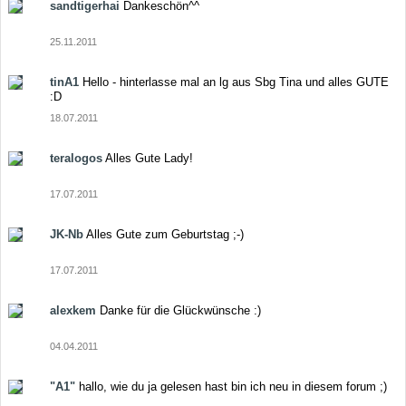
sandtigerhai
Dankeschön^^
25.11.2011
tinA1
Hello - hinterlasse mal an lg aus Sbg Tina und alles GUTE
:D
18.07.2011
teralogos
Alles Gute Lady!
17.07.2011
JK-Nb
Alles Gute zum Geburtstag ;-)
17.07.2011
alexkem
Danke für die Glückwünsche :)
04.04.2011
"A1"
hallo, wie du ja gelesen hast bin ich neu in diesem forum ;)