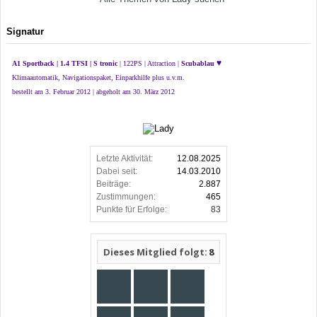
Signatur
♥
A1 Sportback | 1.4 TFSI | S tronic
| 122PS | Attraction |
Scubablau
Klimaautomatik, Navigationspaket, Einparkhilfe plus u.v.m.
bestellt am 3. Februar 2012 | abgeholt am 30. März 2012
Letzte Aktivität:
12.08.2025
Dabei seit:
14.03.2010
Beiträge:
2.887
Zustimmungen:
465
Punkte für Erfolge:
83
Dieses Mitglied folgt:
8