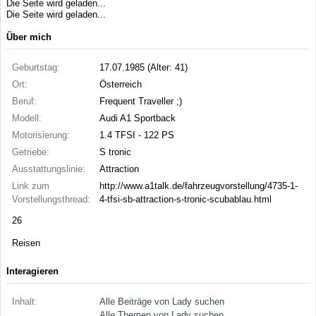
Die Seite wird geladen...
Die Seite wird geladen...
Über mich
Geburtstag:
17.07.1985 (Alter: 41)
Ort:
Österreich
Beruf:
Frequent Traveller ;)
Modell:
Audi A1 Sportback
Motorisierung:
1.4 TFSI - 122 PS
Getriebe:
S tronic
Ausstattungslinie:
Attraction
Link zum
http://www.a1talk.de/fahrzeugvorstellung/4735-1-
Vorstellungsthread:
4-tfsi-sb-attraction-s-tronic-scubablau.html
26
Reisen
Interagieren
Inhalt:
Alle Beiträge von Lady suchen
Alle Themen von Lady suchen