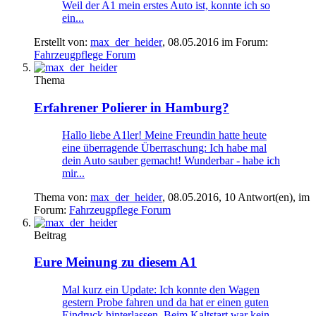
Weil der A1 mein erstes Auto ist, konnte ich so
ein...
Erstellt von:
max_der_heider
,
08.05.2016
im Forum:
Fahrzeugpflege Forum
Thema
Erfahrener Polierer in Hamburg?
Hallo liebe A1ler! Meine Freundin hatte heute
eine überragende Überraschung: Ich habe mal
dein Auto sauber gemacht! Wunderbar - habe ich
mir...
Thema von:
max_der_heider
,
08.05.2016
, 10 Antwort(en), im
Forum:
Fahrzeugpflege Forum
Beitrag
Eure Meinung zu diesem A1
Mal kurz ein Update: Ich konnte den Wagen
gestern Probe fahren und da hat er einen guten
Eindruck hinterlassen. Beim Kaltstart war kein