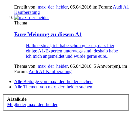
Erstellt von:
max_der_heider
,
06.04.2016
im Forum:
Audi A1
Kaufberatung
Thema
Eure Meinung zu diesem A1
Hallo erstmal, ich habe schon gelesen, dass hier
einige A1-Experten unterwegs sind, deshalb habe
ich mich angemeldet und würde gerne eure...
Thema von:
max_der_heider
,
06.04.2016
, 5 Antwort(en), im
Forum:
Audi A1 Kaufberatung
Alle Beiträge von max_der_heider suchen
Alle Themen von max_der_heider suchen
A1talk.de
Mitglieder
max_der_heider