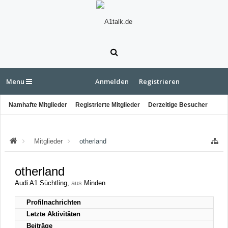
Menu
Anmelden
Registrieren
Namhafte Mitglieder
Registrierte Mitglieder
Derzeitige Besucher
Letzte Aktivitäten
Neue Profilnachrichten
Mitglieder
otherland
otherland
Audi A1 Süchtling
,
aus
Minden
Profilnachrichten
Letzte Aktivitäten
Beiträge