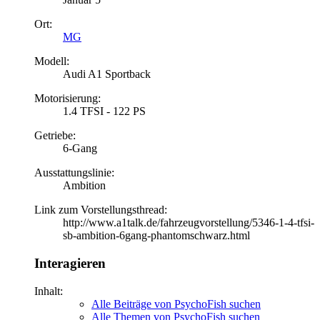
Ort:
MG
Modell:
Audi A1 Sportback
Motorisierung:
1.4 TFSI - 122 PS
Getriebe:
6-Gang
Ausstattungslinie:
Ambition
Link zum Vorstellungsthread:
http://www.a1talk.de/fahrzeugvorstellung/5346-1-4-tfsi-
sb-ambition-6gang-phantomschwarz.html
Interagieren
Inhalt:
Alle Beiträge von PsychoFish suchen
Alle Themen von PsychoFish suchen