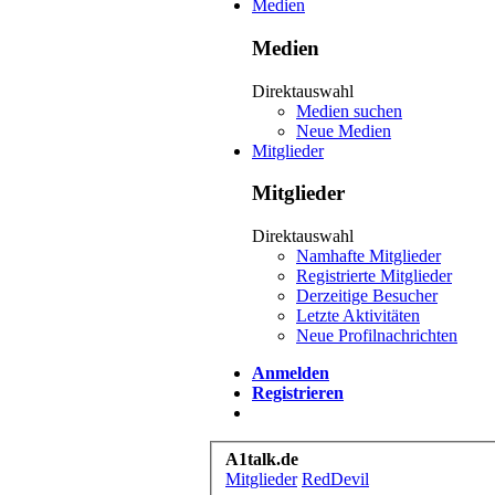
Medien
Medien
Direktauswahl
Medien suchen
Neue Medien
Mitglieder
Mitglieder
Direktauswahl
Namhafte Mitglieder
Registrierte Mitglieder
Derzeitige Besucher
Letzte Aktivitäten
Neue Profilnachrichten
Anmelden
Registrieren
A1talk.de
Mitglieder
RedDevil