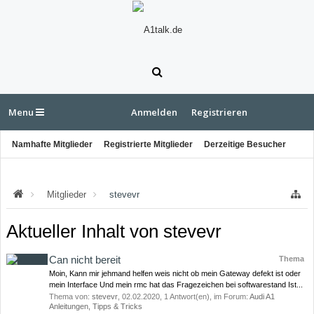
Menu
Anmelden
Registrieren
Namhafte Mitglieder
Registrierte Mitglieder
Derzeitige Besucher
Letzte Aktivitäten
Neue Profilnachrichten
Mitglieder
stevevr
Aktueller Inhalt von stevevr
Can nicht bereit
Thema
Moin, Kann mir jehmand helfen weis nicht ob mein Gateway defekt ist oder
mein Interface Und mein rmc hat das Fragezeichen bei softwarestand Ist...
Thema von:
stevevr
,
02.02.2020
, 1 Antwort(en), im Forum:
Audi A1
Anleitungen, Tipps & Tricks