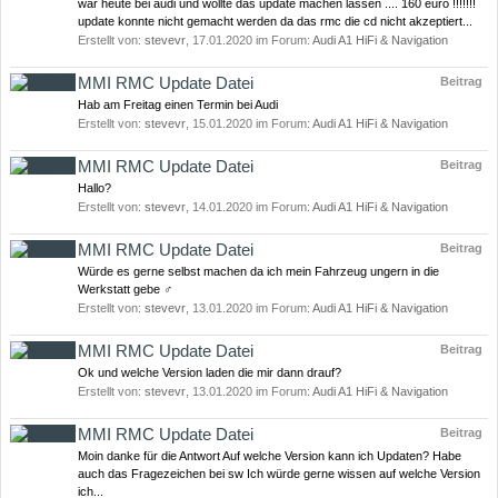
war heute bei audi und wollte das update machen lassen .... 160 euro !!!!!!!
update konnte nicht gemacht werden da das rmc die cd nicht akzeptiert...
Erstellt von:
stevevr
,
17.01.2020
im Forum:
Audi A1 HiFi & Navigation
MMI RMC Update Datei
Beitrag
Hab am Freitag einen Termin bei Audi
Erstellt von:
stevevr
,
15.01.2020
im Forum:
Audi A1 HiFi & Navigation
MMI RMC Update Datei
Beitrag
Hallo?
Erstellt von:
stevevr
,
14.01.2020
im Forum:
Audi A1 HiFi & Navigation
MMI RMC Update Datei
Beitrag
Würde es gerne selbst machen da ich mein Fahrzeug ungern in die
Werkstatt gebe ‍♂️
Erstellt von:
stevevr
,
13.01.2020
im Forum:
Audi A1 HiFi & Navigation
MMI RMC Update Datei
Beitrag
Ok und welche Version laden die mir dann drauf?
Erstellt von:
stevevr
,
13.01.2020
im Forum:
Audi A1 HiFi & Navigation
MMI RMC Update Datei
Beitrag
Moin danke für die Antwort Auf welche Version kann ich Updaten? Habe
auch das Fragezeichen bei sw Ich würde gerne wissen auf welche Version
ich...