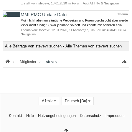
Erstellt von:
stevevr
,
13.01.2020
im Forum:
Audi A1 HiFi & Navigation
MMI RMC Update Datei
Thema
Moin, Ich habe nun sämtliche Webseiten und Foren durchsucht aber werde
leider nicht fündig :-( Wär jehmand so nett und könnte mir behilflich sein...
Thema von:
stevevr
,
12.01.2020
, 11 Antwort(en), im Forum:
Audi A1 HiFi &
Navigation
Alle Beiträge von stevevr suchen
Alle Themen von stevevr suchen
Mitglieder
stevevr
A1talk
Deutsch [Du]
Kontakt
Hilfe
Nutzungsbedingungen
Datenschutz
Impressum