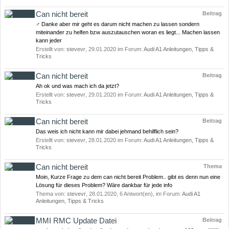
Can nicht bereit
Beitrag
‍♂️ Danke aber mir geht es darum nicht machen zu lassen sondern
miteinander zu helfen bzw auszutauschen woran es liegt... Machen lassen
kann jeder
Erstellt von:
stevevr
,
29.01.2020
im Forum:
Audi A1 Anleitungen, Tipps &
Tricks
Can nicht bereit
Beitrag
Ah ok und was mach ich da jetzt?
Erstellt von:
stevevr
,
29.01.2020
im Forum:
Audi A1 Anleitungen, Tipps &
Tricks
Can nicht bereit
Beitrag
Das weis ich nicht kann mir dabei jehmand behilflich sein?
Erstellt von:
stevevr
,
28.01.2020
im Forum:
Audi A1 Anleitungen, Tipps &
Tricks
Can nicht bereit
Thema
Moin, Kurze Frage zu dem can nicht bereit Problem.. gibt es denn nun eine
Lösung für dieses Problem? Wäre dankbar für jede info
Thema von:
stevevr
,
28.01.2020
, 6 Antwort(en), im Forum:
Audi A1
Anleitungen, Tipps & Tricks
MMI RMC Update Datei
Beitrag