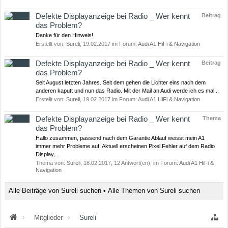
Defekte Displayanzeige bei Radio _ Wer kennt
Beitrag
das Problem?
Danke für den Hinweis!
Erstellt von:
Sureli
,
19.02.2017
im Forum:
Audi A1 HiFi & Navigation
Defekte Displayanzeige bei Radio _ Wer kennt
Beitrag
das Problem?
Seit August letzten Jahres. Seit dem gehen die Lichter eins nach dem
anderen kaputt und nun das Radio. Mit der Mail an Audi werde ich es mal...
Erstellt von:
Sureli
,
19.02.2017
im Forum:
Audi A1 HiFi & Navigation
Defekte Displayanzeige bei Radio _ Wer kennt
Thema
das Problem?
Hallo zusammen, passend nach dem Garantie Ablauf weisst mein A1
immer mehr Probleme auf. Aktuell erscheinen Pixel Fehler auf dem Radio
Display,...
Thema von:
Sureli
,
18.02.2017
, 12 Antwort(en), im Forum:
Audi A1 HiFi &
Navigation
Alle Beiträge von Sureli suchen
Alle Themen von Sureli suchen
Mitglieder
Sureli