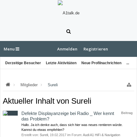
Menu
Anmelden
Registrieren
Derzeitige Besucher
Letzte Aktivitäten
Neue Profilnachrichten
...
Mitglieder
Sureli
Aktueller Inhalt von Sureli
Defekte Displayanzeige bei Radio _ Wer kennt
Beitrag
das Problem?
Hallo. Ja ich denke auch, dass sich hier was neues rentieren würde.
Kannst du etwas empfehlen?
Erstellt von:
Sureli
,
19.02.2017
im Forum:
Audi A1 HiFi & Navigation