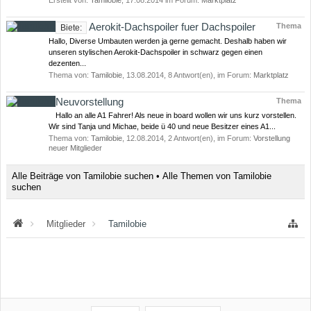
Erstellt von:
Tamilobie
,
17.08.2014
im Forum:
Marktplatz
Aerokit-Dachspoiler fuer Dachspoiler
Thema
Biete:
Hallo, Diverse Umbauten werden ja gerne gemacht. Deshalb haben wir
unseren stylischen Aerokit-Dachspoiler in schwarz gegen einen
dezenten...
Thema von:
Tamilobie
,
13.08.2014
, 8 Antwort(en), im Forum:
Marktplatz
Neuvorstellung
Thema
Hallo an alle A1 Fahrer! Als neue in board wollen wir uns kurz vorstellen.
Wir sind Tanja und Michae, beide ü 40 und neue Besitzer eines A1...
Thema von:
Tamilobie
,
12.08.2014
, 2 Antwort(en), im Forum:
Vorstellung
neuer Mitglieder
Alle Beiträge von Tamilobie suchen
Alle Themen von Tamilobie
suchen
Mitglieder
Tamilobie