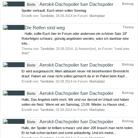
Aerokit-Dachspoiler fuer Dachspoiler
Beitrag
Biete:
Spoiler verkauft. Euch einen sollen Sonntag
Erstellt von:
Tamilobie
,
28.09.2014
im Forum:
Marktplatz
Die Reifen sind weg
Thema
Hallo, sollte Euch hier im Forum oder anderswo ein schöner Satz 18"
Rotorfelgen schwarz, günstig angeboten werden, wäre ich dankbar eine
Info...
Thema von:
Tamilobie
,
25.09.2014
, 11 Antwort(en), im Forum:
"rund ums
Auto"
Aerokit-Dachspoiler fuer Dachspoiler
Beitrag
Biete:
Er wird ausgetauscht. Alten abbauen neuer mit bestehendem Bremslicht
drauf. Haben wir zwar nicht selbst gemacht da er im Paket beim Kauf...
Erstellt von:
Tamilobie
,
02.09.2014
im Forum:
Marktplatz
Aerokit-Dachspoiler fuer Dachspoiler
Beitrag
Biete:
Hallo. Das Angebot steht noch. Wir sind nur derzeit im Urlaub und haben
selten ein Netz. Wenn wir am Samstag, 13.09. Wieder zu Hause sind,...
Erstellt von:
Tamilobie
,
02.09.2014
im Forum:
Marktplatz
Aerokit-Dachspoiler fuer Dachspoiler
Beitrag
Biete:
Hallo, der Spoiler ist brillant schwarz und über 20€ brauch man nicht reden.
Er ist halt schon lackiert und somit anbaufertig. Und ich meine...