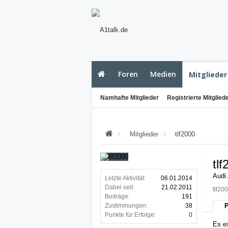
Foren
Medien
Mitglieder
Namhafte Mitglieder
Registrierte Mitglied
Mitglieder
tlf2000
tl
Audi
Letzte Aktivität:
06.01.2014
Dabei seit:
21.02.2011
tlf20
Beiträge:
191
Zustimmungen:
38
P
Punkte für Erfolge:
0
Es ex