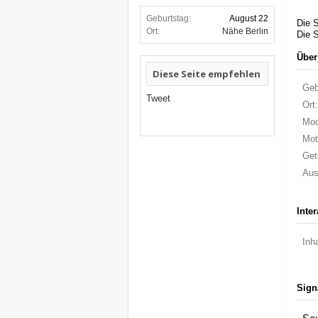
Geburtstag:
August 22
Die S
Ort:
Nähe Berlin
Die S
Über
Diese Seite empfehlen
Geb
Tweet
Ort:
Mod
Mot
Get
Aus
Inte
Inha
Sign