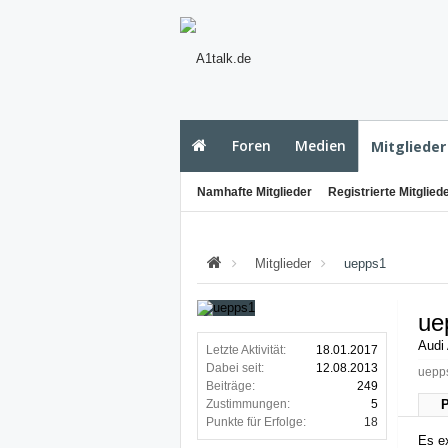
Foren
Medien
Mitglieder
Namhafte Mitglieder
Registrierte Mitglied
Mitglieder
uepps1
ue
Audi
Letzte Aktivität:
18.01.2017
Dabei seit:
12.08.2013
uepps
Beiträge:
249
Zustimmungen:
5
P
Punkte für Erfolge:
18
Es ex