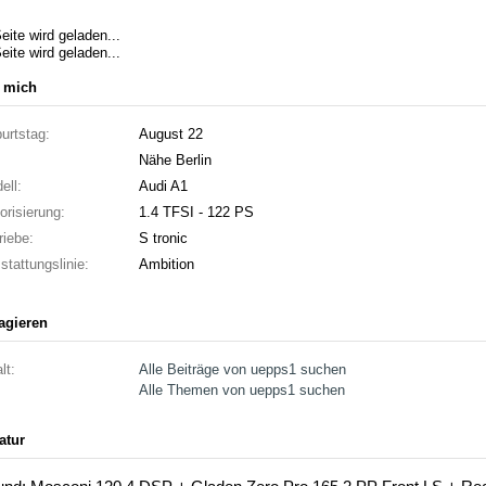
eite wird geladen...
eite wird geladen...
 mich
urtstag:
August 22
Nähe Berlin
ell:
Audi A1
orisierung:
1.4 TFSI - 122 PS
riebe:
S tronic
stattungslinie:
Ambition
ragieren
lt:
Alle Beiträge von uepps1 suchen
Alle Themen von uepps1 suchen
atur