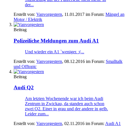
der...
Erstellt von:
Vanvorgestern
,
11.01.2017
im Forum:
Mängel an
Motor / Elektrik
Beitrag
Polizeiliche Meldungen zum Audi A1
Und wieder ein A1 `weniger. :(...
Erstellt von:
Vanvorgestern
,
08.12.2016
im Forum:
Smalltalk
und Offtopic
Beitrag
Audi Q2
Am letzten Wochenende war ich beim Audi
Zentrum in Zwickau, da standen auch schon
zwei Q2. Einer in grau und der andere in gelb.
Leider zum...
Erstellt von:
Vanvorgestern
,
02.11.2016
im Forum:
Audi A1