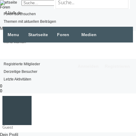
Startseite
Foren
Foren durchsuchen
Themen mit aktuellen Beiträgen
Medien
Menu
Startseite
Foren
Medien
Medien suchen
Neue Medien
Mitglieder
Mitglieder
Namhafte Mitglieder
Registrierte Mitglieder
Anmelden
Registrieren
Derzeitige Besucher
Letzte Aktivitäten
0
0
Guest
Dein Profil