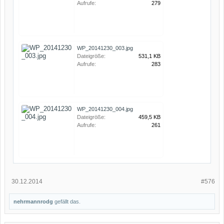
Aufrufe:
279
WP_20141230_003.jpg
Dateigröße:
531,1 KB
Aufrufe:
283
WP_20141230_004.jpg
Dateigröße:
459,5 KB
Aufrufe:
261
30.12.2014
#576
nehrmannrodg
gefällt das.