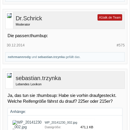
Dr.Schrick
A1talk.de Team
Moderator
Die passen:thumbup:
30.12.2014
#575
nehrmannrodg
und
sebastian.trzynka
gefällt das.
sebastian.trzynka
Lebendes Lexikon
Ja, das tun sie :thumbsup: Habe sie vorhin draufgesteckt.
Welche Reifengröße fährst du drauf? 225er oder 215er?
Anhänge:
WP_20141230_002.jpg
Dateigröße:
471,1 KB