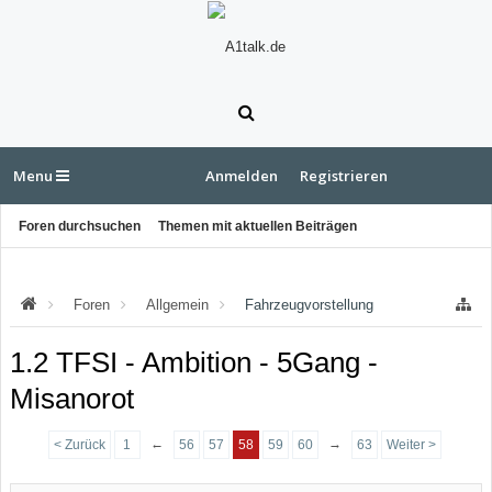
Menu
Anmelden
Registrieren
Foren durchsuchen
Themen mit aktuellen Beiträgen
Foren
Allgemein
Fahrzeugvorstellung
1.2 TFSI - Ambition - 5Gang -
Misanorot
←
→
< Zurück
1
56
57
58
59
60
63
Weiter >