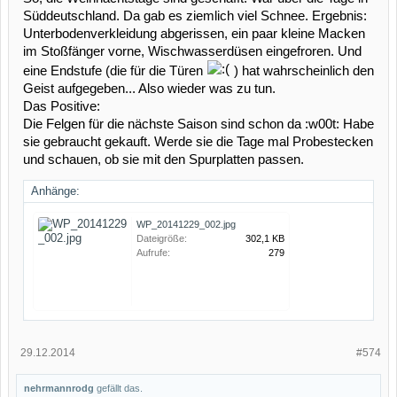
Süddeutschland. Da gab es ziemlich viel Schnee. Ergebnis:
Unterbodenverkleidung abgerissen, ein paar kleine Macken
im Stoßfänger vorne, Wischwasserdüsen eingefroren. Und
eine Endstufe (die für die Türen
) hat wahrscheinlich den
Geist aufgegeben... Also wieder was zu tun.
Das Positive:
Die Felgen für die nächste Saison sind schon da :w00t: Habe
sie gebraucht gekauft. Werde sie die Tage mal Probestecken
und schauen, ob sie mit den Spurplatten passen.
Anhänge:
WP_20141229_002.jpg
Dateigröße:
302,1 KB
Aufrufe:
279
29.12.2014
#574
nehrmannrodg
gefällt das.