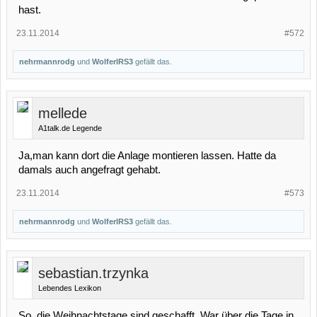
hast.
23.11.2014
#572
nehrmannrodg
und
WolferlRS3
gefällt das.
mellede
A1talk.de Legende
Ja,man kann dort die Anlage montieren lassen. Hatte da
damals auch angefragt gehabt.
23.11.2014
#573
nehrmannrodg
und
WolferlRS3
gefällt das.
sebastian.trzynka
Lebendes Lexikon
So, die Weihnachtstage sind geschafft. War über die Tage in