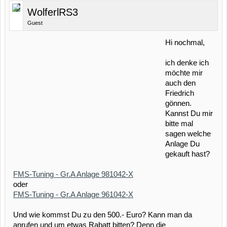
WolferlRS3
Guest
Hi nochmal,
ich denke ich
möchte mir
auch den
Friedrich
gönnen.
Kannst Du mir
bitte mal
sagen welche
Anlage Du
gekauft hast?
FMS-Tuning - Gr.A Anlage 981042-X
oder
FMS-Tuning - Gr.A Anlage 961042-X
Und wie kommst Du zu den 500.- Euro? Kann man da
anrufen und um etwas Rabatt bitten? Denn die