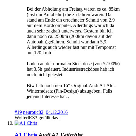
Bei der Abholung am Freitag waren es ca. 85km
(fast nur Autobahn) die zu fahren waren. Da
stand am Ende ein errechneter Schnitt von 2.9
auf dem Bordcomputer. Allerdings war ich da
auch sehr zaghaft unterwegs. Gestern bin ich
dann noch ca. 250km (200km davon auf der
Autobahn)gefahren, Schnitt war dann 5,9.
Allerdings auch wieder fast nur mit Tempomat
auf 120 kmh.
Laden an der normalen Steckdose (von 5-100%)
hat 3.5h gedauert. Industriestreckdose hab ich
noch nicht getestet.
Btw hab noch nen 16" Original-Audi A1 Alu-
Winterradsatz (Pin-Design) abzugeben. Falls
jemand Interesse hat. .
#19
neurotic82
,
04.12.2016
WolferlRS3
gefällt das.
A1 Chris
Audi A1 Fetischist