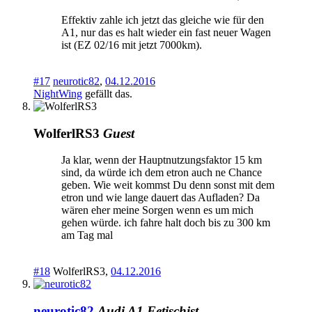
Effektiv zahle ich jetzt das gleiche wie für den
A1, nur das es halt wieder ein fast neuer Wagen
ist (EZ 02/16 mit jetzt 7000km).
#17
neurotic82
,
04.12.2016
NightWing
gefällt das.
WolferlRS3
Guest
Ja klar, wenn der Hauptnutzungsfaktor 15 km
sind, da würde ich dem etron auch ne Chance
geben. Wie weit kommst Du denn sonst mit dem
etron und wie lange dauert das Aufladen? Da
wären eher meine Sorgen wenn es um mich
gehen würde. ich fahre halt doch bis zu 300 km
am Tag mal
#18
WolferlRS3
,
04.12.2016
neurotic82
Audi A1 Fetischist