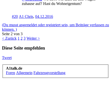
zuhause auf? Hast du Wohneigentum?
#20
A1 Chris
,
04.12.2016
(Du musst angemeldet oder registriert sein, um Beiträge verfassen zu
können. )
Seite 2 von 3
< Zurück
1
2
3
Weiter >
Diese Seite empfehlen
Tweet
A1talk.de
Foren
Allgemein
Fahrzeugvorstellung