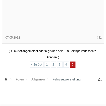
07.05.2012
#41
(Du musst angemeldet oder registriert sein, um Beiträge verfassen zu
können. )
< Zurück
1
2
3
4
5
Foren
Allgemein
Fahrzeugvorstellung