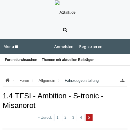
Menu
Anmelden
Registrieren
Foren durchsuchen
Themen mit aktuellen Beiträgen
Foren
Allgemein
Fahrzeugvorstellung
1.4 TFSI - Ambition - S-tronic -
Misanorot
< Zurück
1
2
3
4
5