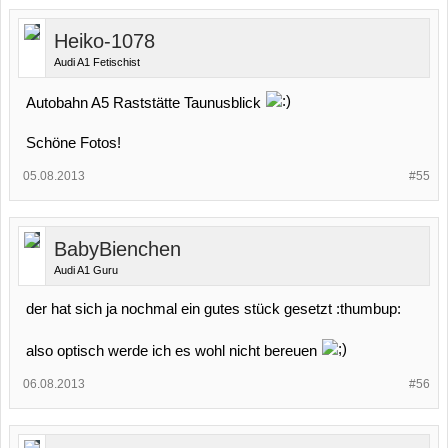
Heiko-1078
Audi A1 Fetischist
Autobahn A5 Raststätte Taunusblick
Schöne Fotos!
05.08.2013
#55
BabyBienchen
Audi A1 Guru
der hat sich ja nochmal ein gutes stück gesetzt :thumbup:
also optisch werde ich es wohl nicht bereuen
06.08.2013
#56