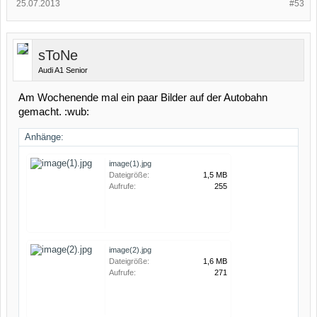
25.07.2013
#53
sToNe
Audi A1 Senior
Am Wochenende mal ein paar Bilder auf der Autobahn
gemacht. :wub:
Anhänge:
image(1).jpg
Dateigröße:
1,5 MB
Aufrufe:
255
image(2).jpg
Dateigröße:
1,6 MB
Aufrufe:
271