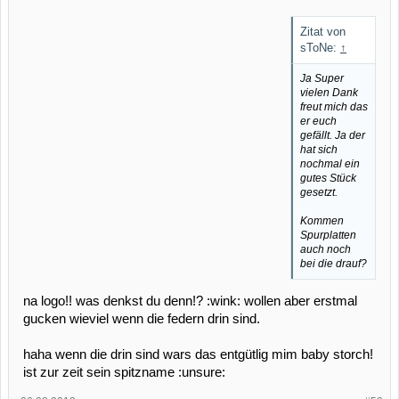
Zitat von
sToNe:
↑
Ja Super
vielen Dank
freut mich das
er euch
gefällt. Ja der
hat sich
nochmal ein
gutes Stück
gesetzt.
Kommen
Spurplatten
auch noch
bei die drauf?
na logo!! was denkst du denn!? :wink: wollen aber erstmal
gucken wieviel wenn die federn drin sind.
haha wenn die drin sind wars das entgütlig mim baby storch!
ist zur zeit sein spitzname :unsure: