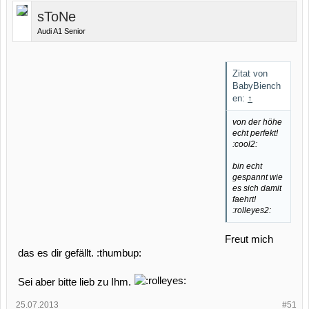
sToNe
Audi A1 Senior
Zitat von
BabyBiench
en:
↑
von der höhe
echt perfekt!
:cool2:
bin echt
gespannt wie
es sich damit
faehrt!
:rolleyes2:
Freut mich
das es dir gefällt. :thumbup:
Sei aber bitte lieb zu Ihm.
25.07.2013
#51