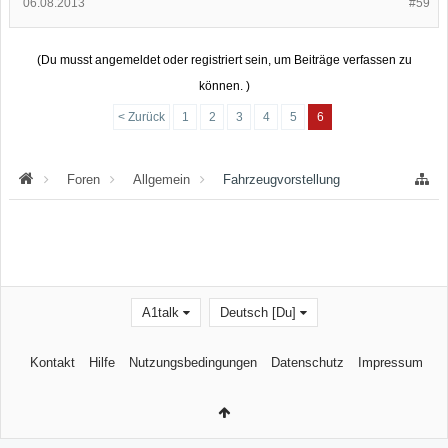
06.08.2013
#59
(Du musst angemeldet oder registriert sein, um Beiträge verfassen zu
können. )
< Zurück
1
2
3
4
5
6
Foren
Allgemein
Fahrzeugvorstellung
A1talk
Deutsch [Du]
Kontakt
Hilfe
Nutzungsbedingungen
Datenschutz
Impressum