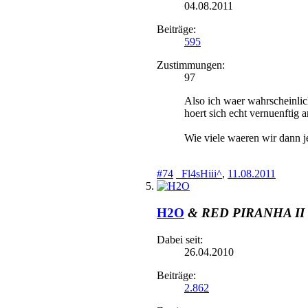
04.08.2011
Beiträge:
595
Zustimmungen:
97
Also ich waer wahrscheinli
hoert sich echt vernuenftig 
Wie viele waeren wir dann j
#74
_Fl4sHiii^
,
11.08.2011
H2O
& RED PIRANHA II
Dabei seit:
26.04.2010
Beiträge:
2.862