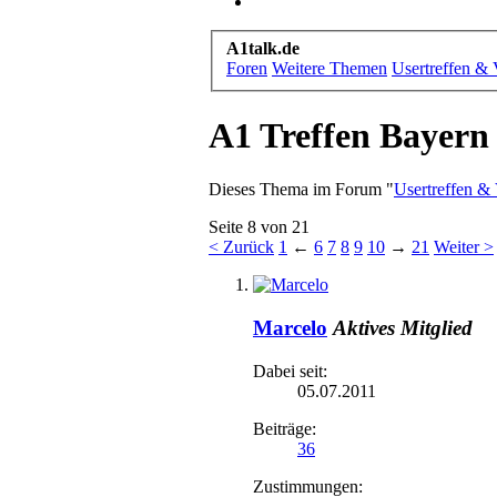
A1talk.de
Foren
Weitere Themen
Usertreffen & 
A1 Treffen Bayern
Dieses Thema im Forum "
Usertreffen & 
Seite 8 von 21
< Zurück
1
←
6
7
8
9
10
→
21
Weiter >
Marcelo
Aktives Mitglied
Dabei seit:
05.07.2011
Beiträge:
36
Zustimmungen: