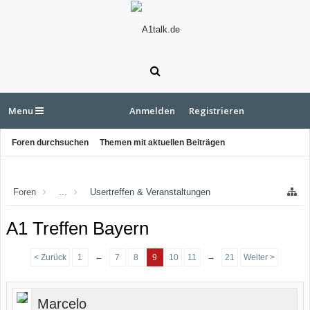
Menu
Anmelden
Registrieren
Foren durchsuchen
Themen mit aktuellen Beiträgen
Foren
...
Usertreffen & Veranstaltungen
A1 Treffen Bayern
←
→
< Zurück
1
7
8
9
10
11
21
Weiter >
Marcelo