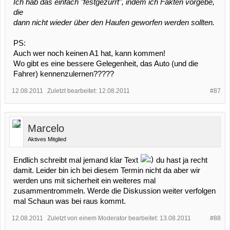
Ich hab das einfach "festgezurrt", indem ich Fakten vorgebe,
die
dann nicht wieder über den Haufen geworfen werden sollten.
PS:
Auch wer noch keinen A1 hat, kann kommen!
Wo gibt es eine bessere Gelegenheit, das Auto (und die
Fahrer) kennenzulernen?????
12.08.2011
Zuletzt bearbeitet:
12.08.2011
#87
Marcelo
Aktives Mitglied
Endlich schreibt mal jemand klar Text
du hast ja recht
damit. Leider bin ich bei diesem Termin nicht da aber wir
werden uns mit sicherheit ein weiteres mal
zusammentrommeln. Werde die Diskussion weiter verfolgen
mal Schaun was bei raus kommt.
12.08.2011
Zuletzt von einem Moderator bearbeitet:
13.08.2011
#88