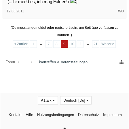
(...ihr merkt es, ich mag Fakten!)
12.08.2011
#90
(Du musst angemeldet oder registriert sein, um Beiträge verfassen zu
können. )
←
→
< Zurück
1
7
8
9
10
11
21
Weiter >
Foren
...
Usertreffen & Veranstaltungen
A1talk
Deutsch [Du]
Kontakt
Hilfe
Nutzungsbedingungen
Datenschutz
Impressum