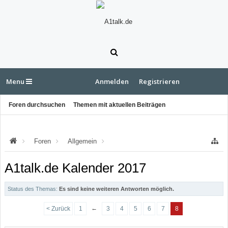
Menu
Anmelden
Registrieren
Foren durchsuchen
Themen mit aktuellen Beiträgen
Foren
Allgemein
Neuigkeiten u. Ankündigungen
A1talk.de Kalender 2017
Status des Themas:
Es sind keine weiteren Antworten möglich.
←
< Zurück
1
3
4
5
6
7
8