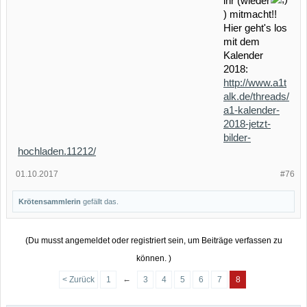
ihr (wieder
) mitmacht!!
Hier geht's los
mit dem
Kalender
2018:
http://www.a1t
alk.de/threads/
a1-kalender-
2018-jetzt-
bilder-
hochladen.11212/
01.10.2017
#76
Krötensammlerin
gefällt das.
(Du musst angemeldet oder registriert sein, um Beiträge verfassen zu
können. )
←
< Zurück
1
3
4
5
6
7
8