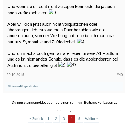
gemacht hast!
Und wenn se dir echt nicht zusagen könnteste die ja auch
noch zurückschicken
Aber will dich jetzt auch nicht vollquatschen oder
überzeugen, ich musste mein Paar bezahlen wie alle
anderen auch, von der Werbung hab ich nix, ich mach das
nur aus Sympathie und Zufriedenheit
Und ich machs doch gern wir alle lieben unsere A1 Plattform,
und es ist niemandes Schuld, dass es die abblendbaren bei
Audi nicht zu bestellen gibt
30.10.2015
#40
Shizune08
gefällt das.
(Du musst angemeldet oder registriert sein, um Beiträge verfassen zu
können. )
< Zurück
1
2
3
4
5
Weiter >