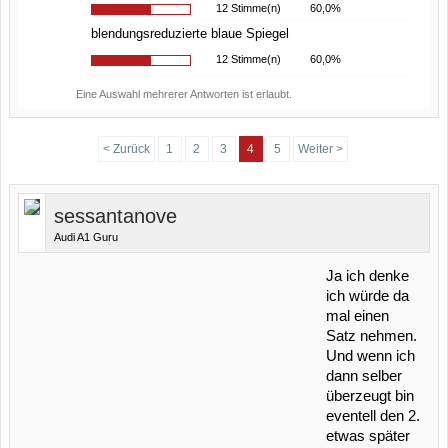
12 Stimme(n)
60,0%
blendungsreduzierte blaue Spiegel
12 Stimme(n)
60,0%
Eine Auswahl mehrerer Antworten ist erlaubt.
< Zurück
1
2
3
4
5
Weiter >
sessantanove
Audi A1 Guru
Ja ich denke
ich würde da
mal einen
Satz nehmen.
Und wenn ich
dann selber
überzeugt bin
eventell den 2.
etwas später