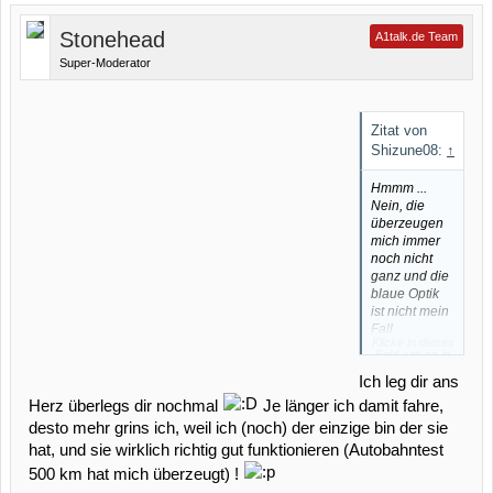
Stonehead
A1talk.de Team
Super-Moderator
Zitat von
Shizune08:
↑
Hmmm ...
Nein, die
überzeugen
mich immer
noch nicht
ganz und die
blaue Optik
ist nicht mein
Fall.
Klicke in dieses
Ich bestelle
Feld, um es in
die nicht.
vollständiger
Größe
Ich leg dir ans
Trotzdem ein
anzuzeigen.
großes
Herz überlegs dir nochmal
Je länger ich damit fahre,
Dankeschön
desto mehr grins ich, weil ich (noch) der einzige bin der sie
an dich, dass
hat, und sie wirklich richtig gut funktionieren (Autobahntest
du dir wieder
einmal solche
500 km hat mich überzeugt) !
Mühe