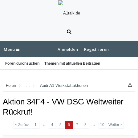
Menu
Anmelden
Registrieren
Foren durchsuchen
Themen mit aktuellen Beiträgen
Foren
...
Audi A1 Werkstattaktionen
Aktion 34F4 - VW DSG Weltweiter
Rückruf!
←
→
< Zurück
1
4
5
6
7
8
10
Weiter >