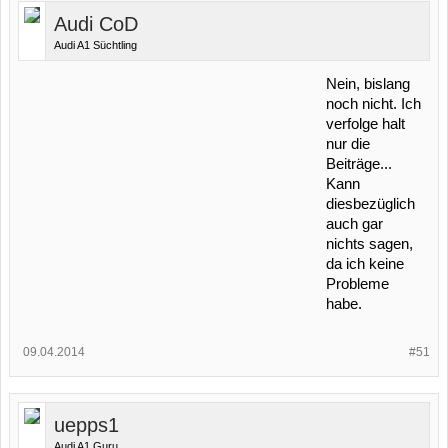
Audi CoD
Audi A1 Süchtling
Nein, bislang
noch nicht. Ich
verfolge halt
nur die
Beiträge...
Kann
diesbezüglich
auch gar
nichts sagen,
da ich keine
Probleme
habe.
09.04.2014
#51
uepps1
Audi A1 Guru