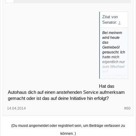
Zitat von
Senator:
↑
Bei meinem
wird heute
das
Getriebeöl
getauscht. Ich
hatte mich
eigentlich nur
zum Wechsel
auf
Klicke in dieses
Sommerräder
Feld, um es in
angemeldet.
vollständiger
Größe
Hat das
anzuzeigen.
Autohaus dich auf einen anstehenden Service aufmerksam
gemacht oder ist das auf deine Initiative hin erfolgt?
14.04.2014
#60
(Du musst angemeldet oder registriert sein, um Beiträge verfassen zu
können. )