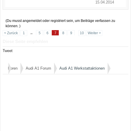
15.04.2014
(Du musst angemeldet oder registriert sein, um Beiträge verfassen zu
können. )
< Zurück
1
←
5
6
7
8
9
10
Weiter >
Diese Seite empfehlen
Tweet
Foren
Audi A1 Forum
Audi A1 Werkstattaktionen