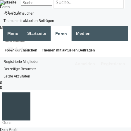
Startseite
Foren
Foren durchsuchen
Themen mit aktuellen Beiträgen
Medien
Menu
Startseite
Medien
Foren
Medien suchen
Neue Medien
Mitglieder
Mitglieder
Foren durchsuchen
Themen mit aktuellen Beiträgen
Namhafte Mitglieder
Registrierte Mitglieder
Anmelden
Registrieren
Derzeitige Besucher
Letzte Aktivitäten
0
0
Guest
Dein Profil