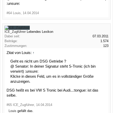
:unsure:
#64
Louis
,
14.04.2014
ICE_Zugführer
Lebendes Lexikon
Dabei seit:
07.03.2011
Beiträge:
1.574
Zustimmungen:
123
Zitat von Louis:
↑
Geht es nicht um DSG Getriebe ?
@ Senator: In deiner Signatur steht S-Tronic (ich bin
verwirrt) :unsure:
Klicke in dieses Feld, um es in vollständiger Größe
anzuzeigen.
DSG heißt es bei VW S Tronic bei Audi...:tongue: ist das
selbe.
#65
ICE_Zugführer
,
14.04.2014
Louis
gefällt das.