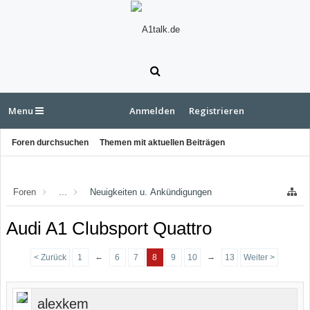
Menu
Anmelden
Registrieren
Foren durchsuchen
Themen mit aktuellen Beiträgen
Foren
...
Neuigkeiten u. Ankündigungen
Audi A1 Clubsport Quattro
←
→
< Zurück
1
6
7
8
9
10
13
Weiter >
alexkem