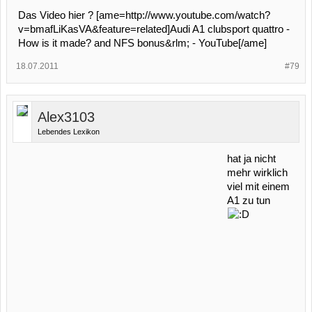
Das Video hier ? [ame=http://www.youtube.com/watch?
v=bmafLiKasVA&feature=related]‪Audi A1 clubsport quattro -
How is it made? and NFS bonus‬&rlm; - YouTube[/ame]
18.07.2011
#79
Alex3103
Lebendes Lexikon
hat ja nicht
mehr wirklich
viel mit einem
A1 zu tun