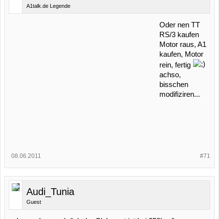
A1talk.de Legende
Oder nen TT
RS/3 kaufen
Motor raus, A1
kaufen, Motor
rein, fertig
achso,
bisschen
modifiziren...
08.06.2011
#71
Audi_Tunia
Guest