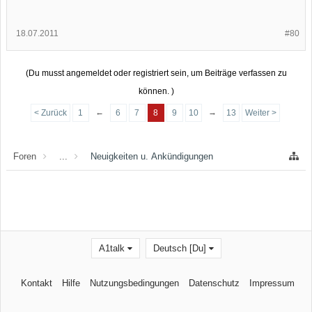
18.07.2011
#80
(Du musst angemeldet oder registriert sein, um Beiträge verfassen zu
können. )
←
→
< Zurück
1
6
7
8
9
10
13
Weiter >
Foren
...
Neuigkeiten u. Ankündigungen
A1talk
Deutsch [Du]
Kontakt
Hilfe
Nutzungsbedingungen
Datenschutz
Impressum