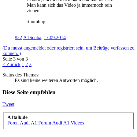
Man kann sich das Video ja immernoch rein
ziehen.
:thumbup:
#22
A1Scuba
,
17.09.2014
(Du musst angemeldet oder registriert sein, um Beiträge verfassen zu
können. )
Seite 3 von 3
< Zurück
1
2
3
Status des Themas:
Es sind keine weiteren Antworten möglich.
Diese Seite empfehlen
Tweet
A1talk.de
Foren
Audi A1 Forum
Audi A1 Videos