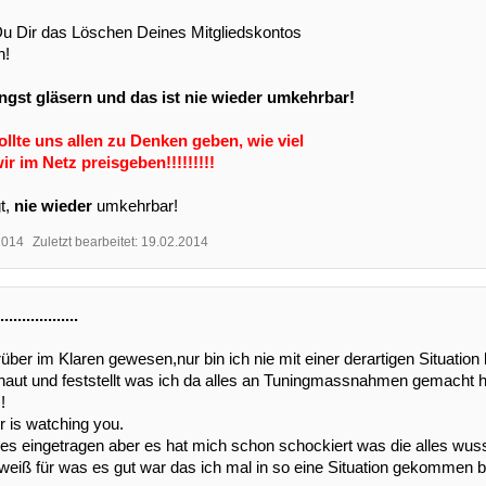
Du Dir das Löschen Deines Mitgliedskontos
n!
ängst gläsern und das ist nie wieder umkehrbar!
ollte uns allen zu Denken geben, wie viel
ir im Netz preisgeben!!!!!!!!!
t,
nie wieder
umkehrbar!
2014
Zuletzt bearbeitet:
19.02.2014
................
rüber im Klaren gewesen,nur bin ich nie mit einer derartigen Situation
aut und feststellt was ich da alles an Tuningmassnahmen gemacht h
!
r is watching you.
les eingetragen aber es hat mich schon schockiert was die alles wuss
weiß für was es gut war das ich mal in so eine Situation gekommen 