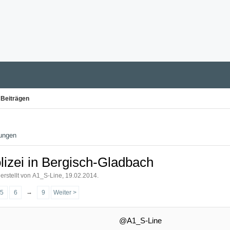
 Beiträgen
ungen
lizei in Bergisch-Gladbach
erstellt von
A1_S-Line
,
19.02.2014
.
→
5
6
9
Weiter >
@A1_S-Line