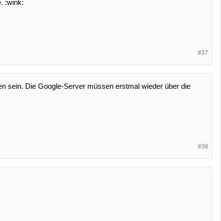
. :wink:
#37
en sein. Die Google-Server müssen erstmal wieder über die
#38