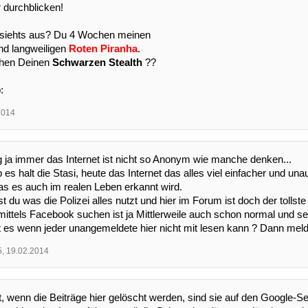
 durchblicken!
e siehts aus? Du 4 Wochen meinen
d langweiligen
Roten Piranha
.
chen Deinen
Schwarzen Stealth
??
:
2014
g ja immer das Internet ist nicht so Anonym wie manche denken...
 es halt die Stasi, heute das Internet das alles viel einfacher und unau
s es auch im realen Leben erkannt wird.
 du was die Polizei alles nutzt und hier im Forum ist doch der tollst
 mittels Facebook suchen ist ja Mittlerweile auch schon normal und sehr
 es wenn jeder unangemeldete hier nicht mit lesen kann ? Dann meldet
5
,
19.02.2014
, wenn die Beiträge hier gelöscht werden, sind sie auf den Google-