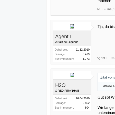
machen
A1_S-Line
,
1
Tja, da bi
Agent L
A1talk.de Legende
Dabei seit:
11.12.2010
Beiträge:
8.479
Agent L
,
19.
Zustimmungen:
1.773
Zitat von
H2O
...Werde a
& RED PIRANHA II
Gut so! Wir
Dabei seit:
26.04.2010
Beiträge:
2.862
Wir fange
Zustimmungen:
804
untereinan