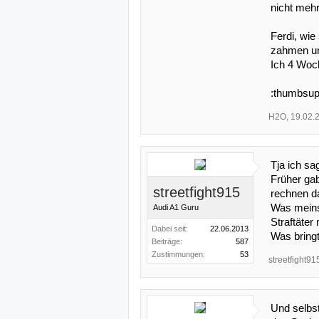
nicht mehr
Ferdi, wi
zahmen un
Ich 4 Wo
:thumbsup
H2O
,
19.02.
Tja ich sa
Früher gab
streetfight915
rechnen da
Was meinst
Audi A1 Guru
Straftäter
Dabei seit:
22.06.2013
Was bringt
Beiträge:
587
Zustimmungen:
53
streetfight91
Und selbst