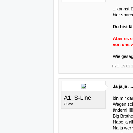
...kannst 
hier spare
Du bist l
Aber es s
von uns w
Wie gesag
H2O
,
19.02.
Ja ja ja ......
A1_S-Line
bin mir da
Wagen sch
Guest
ändern!!!!!!
Big Brothe
Habe ja al
Na ja wer 