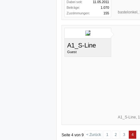
Dabei seit:
11.05.2011
Beiträge:
1.070
bastelonkel
,
Zustimmungen:
155
A1_S-Line
Guest
A1_S-Line
,
1
< Zurück
1
2
3
4
Seite 4 von 9