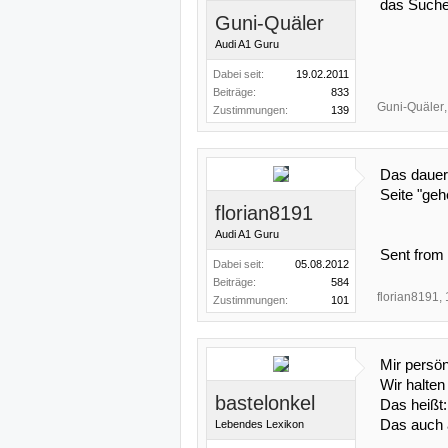
das Sucher
Guni-Quäler
Audi A1 Guru
Dabei seit:
19.02.2011
Beiträge:
833
Guni-Quäler
,
Zustimmungen:
139
Das dauer
Seite "geh
florian8191
Audi A1 Guru
Sent from
Dabei seit:
05.08.2012
Beiträge:
584
florian8191
,
Zustimmungen:
101
Mir persön
Wir halten
bastelonkel
Das heißt
Das auch a
Lebendes Lexikon