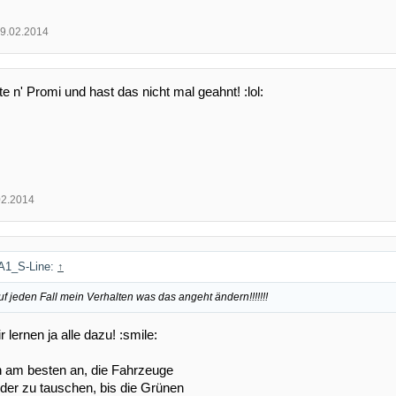
9.02.2014
ste n' Promi und hast das nicht mal geahnt! :lol:
02.2014
 A1_S-Line:
↑
uf jeden Fall mein Verhalten was das angeht ändern!!!!!!!
 lernen ja alle dazu! :smile:
n am besten an, die Fahrzeuge
der zu tauschen, bis die Grünen