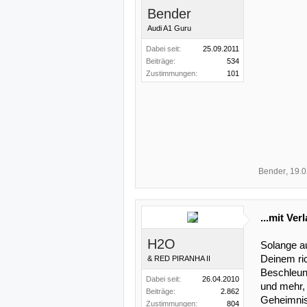
Bender
Audi A1 Guru
Dabei seit:
25.09.2011
Beiträge:
534
Zustimmungen:
101
Bender
,
19.0
...mit Ver
H2O
Solange au
Deinem ri
& RED PIRANHA II
Beschleun
Dabei seit:
26.04.2010
und mehr,
Beiträge:
2.862
Geheimnis
Zustimmungen:
804