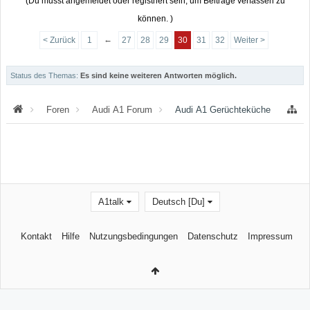
(Du musst angemeldet oder registriert sein, um Beiträge verfassen zu
können. )
←
< Zurück
1
27
28
29
30
31
32
Weiter >
Status des Themas:
Es sind keine weiteren Antworten möglich.
Foren
Audi A1 Forum
Audi A1 Gerüchteküche
A1talk
Deutsch [Du]
Kontakt
Hilfe
Nutzungsbedingungen
Datenschutz
Impressum