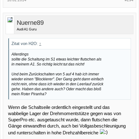
18.02.2014
#294
Nuerne89
Audi A1 Guru
Zitat von H2O:
↑
Allerdings
sollte die Schaltung im S1 etwas leichter flutschen als
in meinem A1. So richtig leicht tut das nicht!
Und beim Zurückschalten von 5 auf 4 hab ich immer
wieder einen "Blockierer". Der Gang geht dann einfach
nicht rein, ohne dass ich wieder in den Leerlauf zurück
gehe. Haben das andere auch? Oder macht das bloß
mein Roter Piranha?
Wenn die Schaltseile ordentlich eingestellt und das
wabbelige Lager der Drehmomentstütze gegen was von
SuperPro etc. ausgetauscht wurde, dann flutschen die
Gänge einwandfrei durch, auch bei Vollgasbeschleunigung
und runterschalten in hohe Drehzahlbereiche