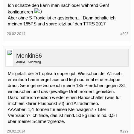
Ich schätze den kann man nach oder während Genf
konfigurieren
Aber ohne S-Tronic ist er gestorben.... Dann behalte ich
meinen 185PS und spare jetzt auf den TTRS 2017
20.02.2014
#298
Menkin86
Audi A1 Süchtling
Mir gefällt der S1 optisch super gut! Wie schon der A1 sieht
er einfach hammergeil aus und legt nochmal eine Schippe
drauf. Sehr gerne würde ich meine 185 Pferdchen gegen 231
eintauschen und das gewaltige Drehmoment genießen.
Dazu hätte ich endlich wieder einen Handschalter (was für
mich ein klarer Pluspunkt ist) und Allradantrieb.
AAAaber: 1,4 Tonnen für einen Kleinwagen? 7 Liter
Verbrauch? Ich finde, das ist mind. 50 kg und mind. 0,5 l
über meiner Schmerzgrenze.
20.02.2014
#299