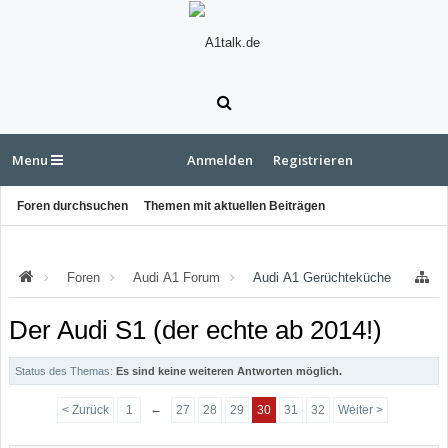
Menu
Anmelden
Registrieren
Foren durchsuchen
Themen mit aktuellen Beiträgen
Foren
Audi A1 Forum
Audi A1 Gerüchteküche
Der Audi S1 (der echte ab 2014!)
Status des Themas:
Es sind keine weiteren Antworten möglich.
←
< Zurück
1
27
28
29
30
31
32
Weiter >