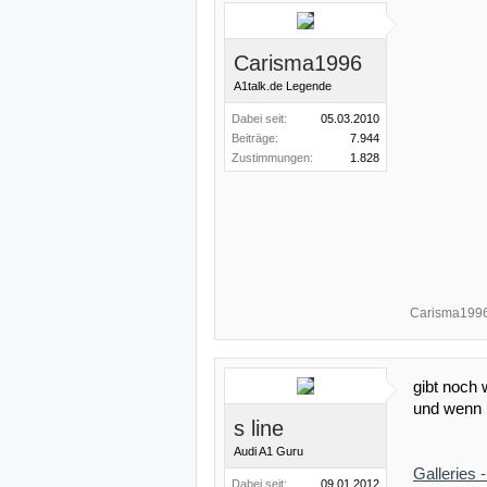
Carisma1996
A1talk.de Legende
Dabei seit:
05.03.2010
Beiträge:
7.944
Zustimmungen:
1.828
Carisma199
gibt noch 
und wenn i
s line
Audi A1 Guru
Galleries 
Dabei seit:
09.01.2012