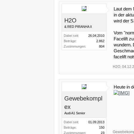
Laut dem 
in der akt
H2O
wird der S1
& RED PIRANHA II
Vom "norm
Dabei seit:
26.04.2010
Facelift z
Beiträge:
2.862
wundern. D
Zustimmungen:
804
Geschmack
facelift no
H2O
,
04.12.
Heute in d
Gewebekompl
ex
Audi A1 Senior
Dabei seit:
01.09.2013
Beiträge:
150
Gewebekomp
Zustimmungen:
23