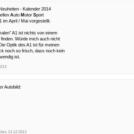
Neuheiten - Kalender 2014
uellen
A
uto
M
otor
S
port
 im April / Mai vorgestellt.
alen" A1 ist nichts von einem
u finden. Würde mich auch nicht
ie Optik des A1 ist für meinen
 noch so frisch, dass noch kein
twendig ist.
2013
er Autobild:
lex
,
13.12.2013