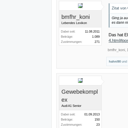
Zitat vo
bmfhr_koni
Ging ja au
es dann n
Lebendes Lexikon
Dabei seit:
11.08.2011
Das hat El
Beiträge:
1.089
4.html#po
Zustimmungen:
271
bmfhr_koni
,
hahni90
und
Gewebekompl
ex
Audi A1 Senior
Dabei seit:
01.09.2013
Beiträge:
150
Zustimmungen:
23