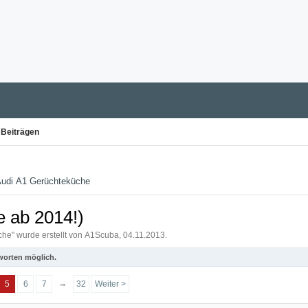
 Beiträgen
udi A1 Gerüchteküche
e ab 2014!)
che
" wurde erstellt von
A1Scuba
,
04.11.2013
.
worten möglich.
→
5
6
7
32
Weiter >