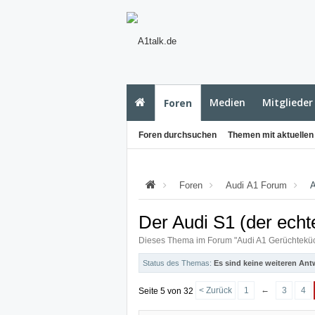
Medien
Mitglieder
Foren
Foren durchsuchen
Themen mit aktuellen
Foren
Audi A1 Forum
A
Der Audi S1 (der echt
Dieses Thema im Forum "
Audi A1 Gerüchtekü
Status des Themas:
Es sind keine weiteren Ant
←
< Zurück
1
3
4
Seite 5 von 32