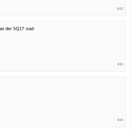
#42
 das der SQ1? :sad:
#43
#44