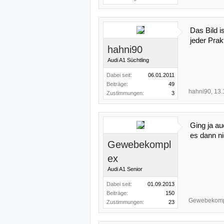
Das Bild i
jeder Prak
hahni90
Audi A1 Süchtling
Dabei seit:
06.01.2011
Beiträge:
49
hahni90
,
13.
Zustimmungen:
3
Ging ja a
es dann ni
Gewebekompl
ex
Audi A1 Senior
Dabei seit:
01.09.2013
Beiträge:
150
Gewebekomp
Zustimmungen:
23