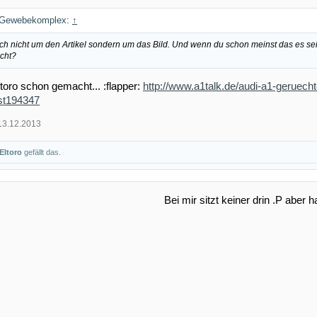
n Gewebekomplex:
↑
ch nicht um den Artikel sondern um das Bild. Und wenn du schon meinst das es se
icht?
toro schon gemacht... :flapper:
http://www.a1talk.de/audi-a1-geruech
st194347
13.12.2013
Eltoro
gefällt das.
Bei mir sitzt keiner drin .P aber