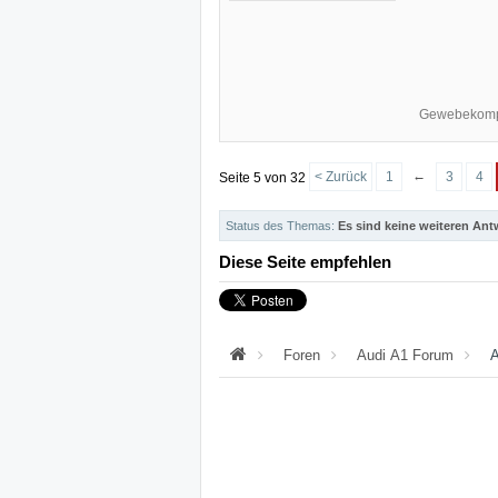
Gewebekomp
←
< Zurück
1
3
4
Seite 5 von 32
Status des Themas:
Es sind keine weiteren Ant
Diese Seite empfehlen
Foren
Audi A1 Forum
A