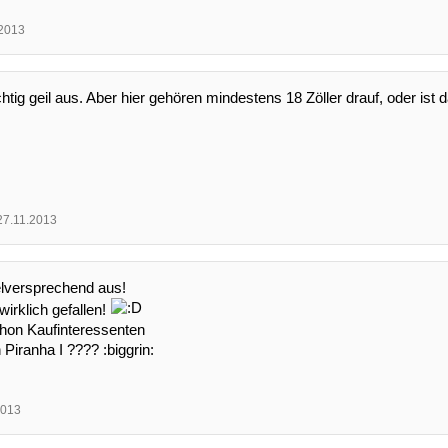
.2013
ichtig geil aus. Aber hier gehören mindestens 18 Zöller drauf, oder ist
27.11.2013
elversprechend aus!
wirklich gefallen!
chon Kaufinteressenten
 Piranha I ???? :biggrin:
2013