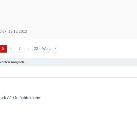
lex
,
13.12.2013
→
5
6
7
32
Weiter >
worten möglich.
udi A1 Gerüchteküche