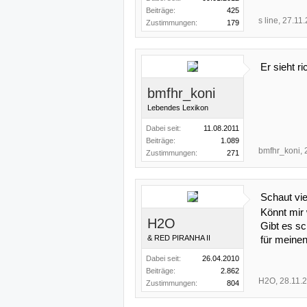
Beiträge:
425
s line
,
27.11
Zustimmungen:
179
Er sieht r
bmfhr_koni
Lebendes Lexikon
Dabei seit:
11.08.2011
Beiträge:
1.089
bmfhr_koni
,
Zustimmungen:
271
Schaut vi
Könnt mir 
H2O
Gibt es s
& RED PIRANHA II
für meinen
Dabei seit:
26.04.2010
Beiträge:
2.862
H2O
,
28.11.
Zustimmungen:
804