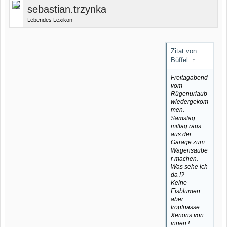
sebastian.trzynka
Lebendes Lexikon
Zitat von
Büffel:
↑
Freitagabend
vom
Rügenurlaub
wiedergekom
men.
Samstag
mittag raus
aus der
Garage zum
Wagensaube
r machen.
Was sehe ich
da !?
Keine
Eisblumen...
aber
tropfnasse
Xenons von
innen !