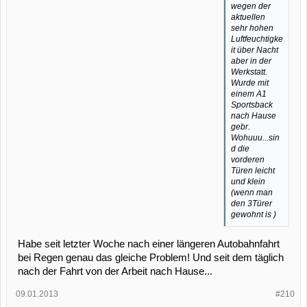
wegen der
aktuellen
sehr hohen
Luftfeuchtigke
it über Nacht
aber in der
Werkstatt.
Wurde mit
einem A1
Sportsback
nach Hause
gebr.
Wohuuu...sin
d die
vorderen
Türen leicht
und klein
(wenn man
den 3Türer
gewohnt is )
Habe seit letzter Woche nach einer längeren Autobahnfahrt
bei Regen genau das gleiche Problem! Und seit dem täglich
nach der Fahrt von der Arbeit nach Hause...
09.01.2013
#210