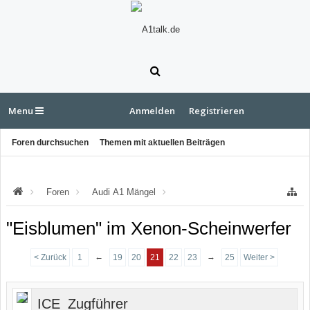
Menu
Anmelden
Registrieren
Foren durchsuchen
Themen mit aktuellen Beiträgen
Foren
Audi A1 Mängel
Mängel an der Karosserie
"Eisblumen" im Xenon-Scheinwerfer
←
→
< Zurück
1
19
20
21
22
23
25
Weiter >
ICE_Zugführer