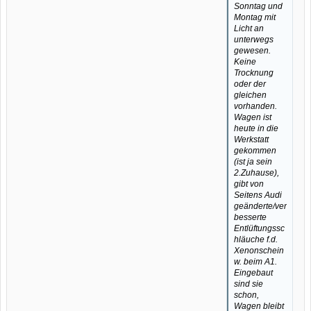
Sonntag und
Montag mit
Licht an
unterwegs
gewesen.
Keine
Trocknung
oder der
gleichen
vorhanden.
Wagen ist
heute in die
Werkstatt
gekommen
(ist ja sein
2.Zuhause),
gibt von
Seitens Audi
geänderte/ver
besserte
Entlüftungssc
hläuche f.d.
Xenonschein
w. beim A1.
Eingebaut
sind sie
schon,
Wagen bleibt