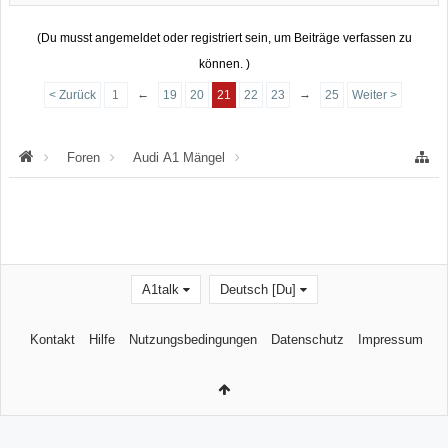
(Du musst angemeldet oder registriert sein, um Beiträge verfassen zu
können. )
←
→
< Zurück
1
19
20
21
22
23
25
Weiter >
Foren
Audi A1 Mängel
Mängel an der Karosserie
A1talk
Deutsch [Du]
Kontakt
Hilfe
Nutzungsbedingungen
Datenschutz
Impressum