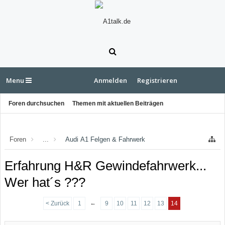
Menu
Anmelden
Registrieren
Foren durchsuchen
Themen mit aktuellen Beiträgen
Foren
...
Audi A1 Felgen & Fahrwerk
Erfahrung H&R Gewindefahrwerk...
Wer hat´s ???
←
< Zurück
1
9
10
11
12
13
14