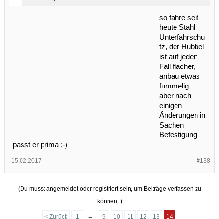
so fahre seit
heute Stahl
Unterfahrschu
tz, der Hubbel
ist auf jeden
Fall flacher,
anbau etwas
fummelig,
aber nach
einigen
Änderungen in
Sachen
Befestigung
passt er prima ;-)
15.02.2017
#138
(Du musst angemeldet oder registriert sein, um Beiträge verfassen zu
können. )
←
< Zurück
1
9
10
11
12
13
14