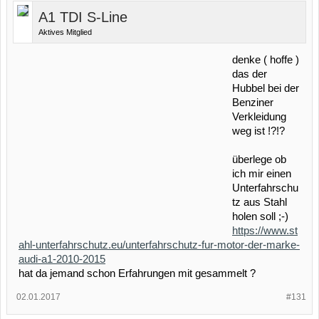
A1 TDI S-Line
Aktives Mitglied
denke ( hoffe )
das der
Hubbel bei der
Benziner
Verkleidung
weg ist !?!?
überlege ob
ich mir einen
Unterfahrschu
tz aus Stahl
holen soll ;-)
https://www.st
ahl-unterfahrschutz.eu/unterfahrschutz-fur-motor-der-marke-
audi-a1-2010-2015
hat da jemand schon Erfahrungen mit gesammelt ?
02.01.2017
#131