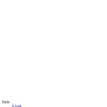
Style
A1talk