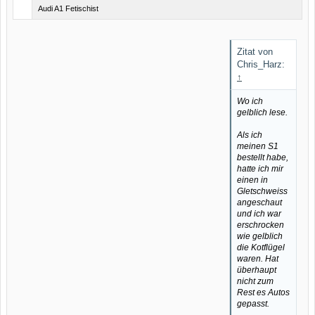
Audi A1 Fetischist
Zitat von
Chris_Harz:
↑
Wo ich
gelblich lese.
Als ich
meinen S1
bestellt habe,
hatte ich mir
einen in
Gletschweiss
angeschaut
und ich war
erschrocken
wie gelblich
die Kotflügel
waren. Hat
überhaupt
nicht zum
Rest es Autos
gepasst.