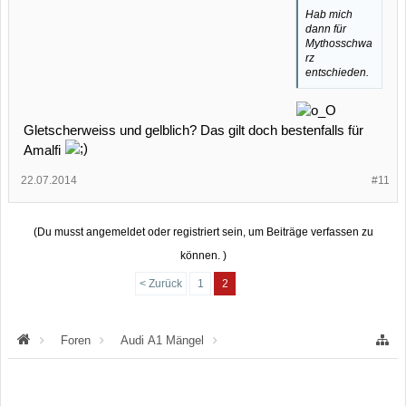
Hab mich
dann für
Mythosschwa
rz
entschieden.
Gletscherweiss und gelblich? Das gilt doch bestenfalls für
Amalfi
22.07.2014
#11
(Du musst angemeldet oder registriert sein, um Beiträge verfassen zu
können. )
< Zurück
1
2
Foren
Audi A1 Mängel
Mängel an der Karosserie