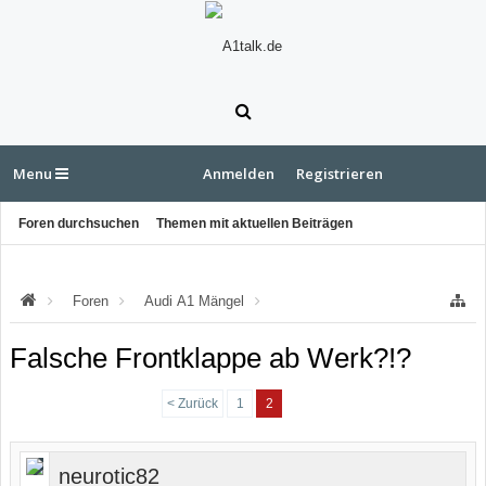
Menu
Anmelden
Registrieren
Foren durchsuchen
Themen mit aktuellen Beiträgen
Foren
Audi A1 Mängel
Mängel an der Karosserie
Falsche Frontklappe ab Werk?!?
< Zurück
1
2
neurotic82