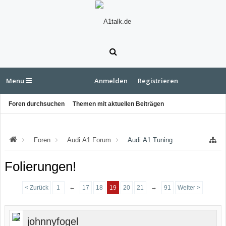
Menu
Anmelden
Registrieren
Foren durchsuchen
Themen mit aktuellen Beiträgen
Foren
Audi A1 Forum
Audi A1 Tuning
Folierungen!
←
→
< Zurück
1
17
18
19
20
21
91
Weiter >
johnnyfogel