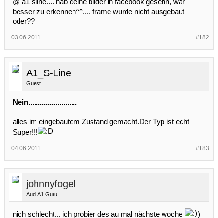
@ a1 sline.... hab deine bilder in facebook gesehn, war
besser zu erkennen^^.... frame wurde nicht ausgebaut
oder??
03.06.2011
#182
A1_S-Line
Guest
Nein.........................
alles im eingebautem Zustand gemacht.Der Typ ist echt
Super!!!
04.06.2011
#183
johnnyfogel
Audi A1 Guru
nich schlecht... ich probier des au mal nächste woche
)