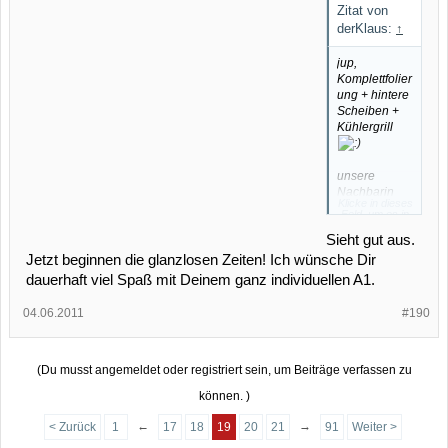
Zitat von
derKlaus:
↑
jup,
Komplettfolier
ung + hintere
Scheiben +
Kühlergrill
unsere
Nachbarin
Klicke in dieses
würde nicht
Feld, um es in
matt sagen
vollständiger
Größe
Sieht gut aus.
sondern
anzuzeigen.
stumpf
Jetzt beginnen die glanzlosen Zeiten! Ich wünsche Dir
dauerhaft viel Spaß mit Deinem ganz individuellen A1.
durch den
matten Ton,
04.06.2011
#190
kommen
mMn die
Konturen
sehr gut zu
(Du musst angemeldet oder registriert sein, um Beiträge verfassen zu
Geltung
können. )
←
→
< Zurück
1
17
18
19
20
21
91
Weiter >