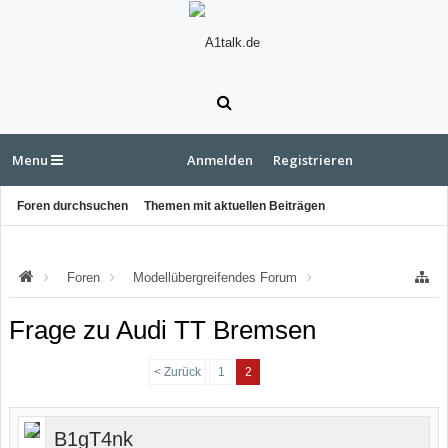
Menu
Anmelden
Registrieren
Foren durchsuchen
Themen mit aktuellen Beiträgen
Foren
Modellübergreifendes Forum
"rund ums Auto"
Frage zu Audi TT Bremsen
< Zurück
1
2
B1gT4nk