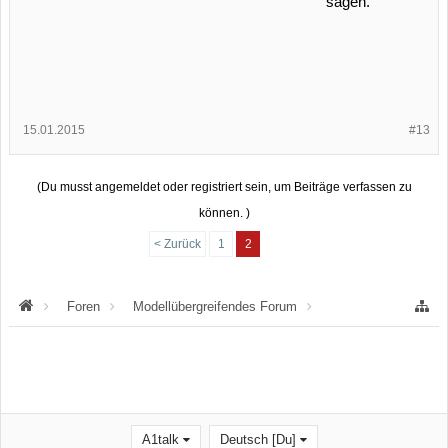
sagen.
15.01.2015
#13
(Du musst angemeldet oder registriert sein, um Beiträge verfassen zu
können. )
< Zurück
1
2
Foren
Modellübergreifendes Forum
"rund ums Auto"
A1talk
Deutsch [Du]