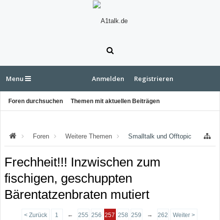
Menu
Anmelden
Registrieren
Foren durchsuchen
Themen mit aktuellen Beiträgen
Foren
Weitere Themen
Smalltalk und Offtopic
Frechheit!!! Inzwischen zum
fischigen, geschuppten
Bärentatzenbraten mutiert
←
→
< Zurück
1
255
256
257
258
259
262
Weiter >