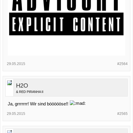
29.05.2015
#2564
H2O
& RED PIRANHA II
Ja, grrrrrrr! Wir sind böööööse!!
29.05.2015
#2565