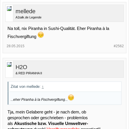
mellede
A1talk.de Legende
Na toll, nix Piranha in Sushi-Qualität. Eher Piranha à la
Fischvergiftung
28.05.2015
#2562
H2O
& RED PIRANHA II
Zitat von mellede:
↑
...eher Piranha à la Fischvergiftung...
Tja, mein Gelabere geht - je nach dem, ob
gesprochen oder geschrieben - problemlos
als
Akustische bzw. Visuelle Umweltver-