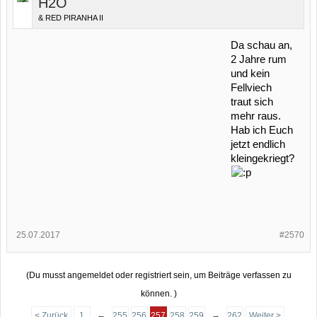
H2O
& RED PIRANHA II
Da schau an,
2 Jahre rum
und kein
Fellviech
traut sich
mehr raus.
Hab ich Euch
jetzt endlich
kleingekriegt?
25.07.2017
#2570
(Du musst angemeldet oder registriert sein, um Beiträge verfassen zu
können. )
←
→
< Zurück
1
255
256
257
258
259
262
Weiter >