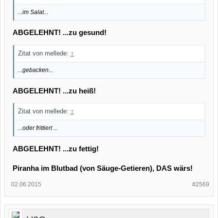
...im Salat...
ABGELEHNT! ...zu gesund!
Zitat von mellede:
↑
...gebacken...
ABGELEHNT! ...zu heiß!
Zitat von mellede:
↑
...oder frittiert ...
ABGELEHNT! ...zu fettig!
Piranha im Blutbad (von Säuge-Getieren), DAS wärs!
02.06.2015
#2569