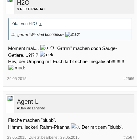
H2O
& RED PIRANHA II
Zitat von H2O:
↑
Ja, grrrrrrr! Wir sind böööööse!!
Moment mal....
"Grrrrrr" machen doch Säuge-
Getiere....?!?!?
Hey, der Umgang mit Euch färbt schnell negativ ab!!!!!!!!!!
29.05.2015
#2566
Agent L
A1talk.de Legende
Fische machen "blubb".
Hhmm, lecker! Rahm-Piranha
. Der mit dem "blubb".
29.05.2015
Zuletzt bearbeitet:
29.05.2015
#2567