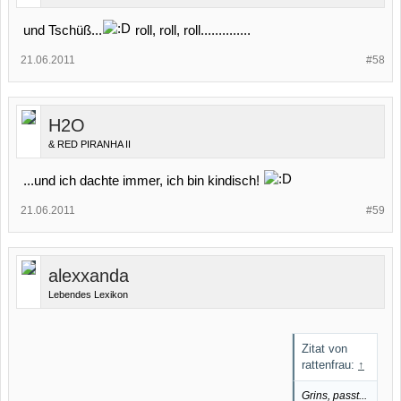
und Tschüß...
roll, roll, roll..............
21.06.2011
#58
H2O
& RED PIRANHA II
...und ich dachte immer, ich bin kindisch!
21.06.2011
#59
alexxanda
Lebendes Lexikon
Zitat von
rattenfrau:
↑
Grins, passt...