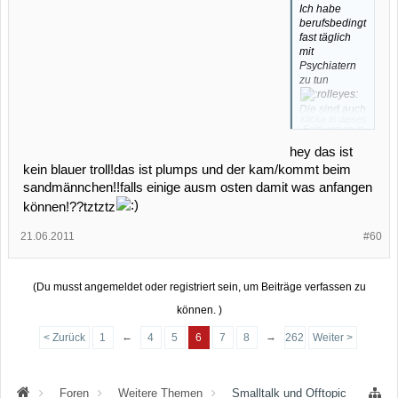
Ich habe
berufsbedingt
fast täglich
mit
Psychiatern
zu tun
Die sind auch
Klicke in dieses
so drauf,
Feld, um es in
gröhl...
vollständiger
Größe
hey das ist
Übrigens
anzuzeigen.
habe ich mir
kein blauer troll!das ist plumps und der kam/kommt beim
die Opferrolle
sandmännchen!!falls einige ausm osten damit was anfangen
schon längst
können!??tztztz
abgewöhnt.
Ich
21.06.2011
#60
spiele vorne
mit!!!
Da fällt mir
(Du musst angemeldet oder registriert sein, um Beiträge verfassen zu
doch gerade
ein, da gibt es
können. )
neben dem
←
→
< Zurück
1
4
5
6
7
8
262
Weiter >
rothaarigen
Pumuckl
noch so
einen kleinen
Foren
Weitere Themen
Smalltalk und Offtopic
blauhaarigen