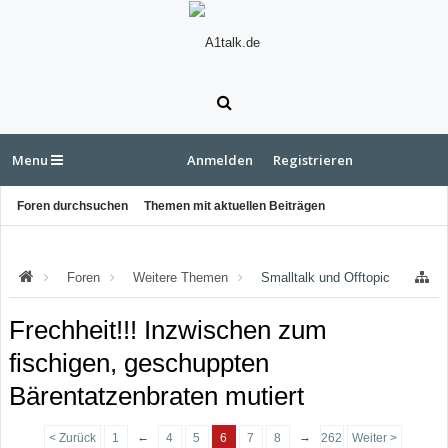
Menu
Anmelden
Registrieren
Foren durchsuchen
Themen mit aktuellen Beiträgen
Foren
Weitere Themen
Smalltalk und Offtopic
Frechheit!!! Inzwischen zum
fischigen, geschuppten
Bärentatzenbraten mutiert
←
→
< Zurück
1
4
5
6
7
8
262
Weiter >