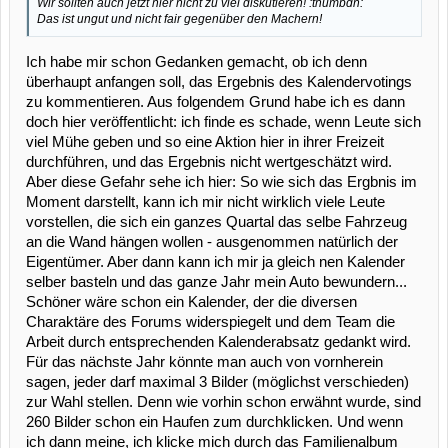
Wir sollten auch jetzt hier nicht zu viel diskutieren! :thumbdn:
Das ist ungut und nicht fair gegenüber den Machern!
Ich habe mir schon Gedanken gemacht, ob ich denn
überhaupt anfangen soll, das Ergebnis des Kalendervotings
zu kommentieren. Aus folgendem Grund habe ich es dann
doch hier veröffentlicht: ich finde es schade, wenn Leute sich
viel Mühe geben und so eine Aktion hier in ihrer Freizeit
durchführen, und das Ergebnis nicht wertgeschätzt wird.
Aber diese Gefahr sehe ich hier: So wie sich das Ergbnis im
Moment darstellt, kann ich mir nicht wirklich viele Leute
vorstellen, die sich ein ganzes Quartal das selbe Fahrzeug
an die Wand hängen wollen - ausgenommen natürlich der
Eigentümer. Aber dann kann ich mir ja gleich nen Kalender
selber basteln und das ganze Jahr mein Auto bewundern...
Schöner wäre schon ein Kalender, der die diversen
Charaktäre des Forums widerspiegelt und dem Team die
Arbeit durch entsprechenden Kalenderabsatz gedankt wird.
Für das nächste Jahr könnte man auch von vornherein
sagen, jeder darf maximal 3 Bilder (möglichst verschieden)
zur Wahl stellen. Denn wie vorhin schon erwähnt wurde, sind
260 Bilder schon ein Haufen zum durchklicken. Und wenn
ich dann meine, ich klicke mich durch das Familienalbum