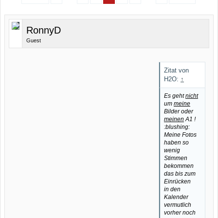
RonnyD
Guest
Zitat von
H2O:
↑
Es geht
nicht
um
meine
Bilder oder
meinen
A1 !
:blushing:
Meine Fotos
haben so
wenig
Stimmen
bekommen
das bis zum
Einrücken
in den
Kalender
vermutlich
vorher noch