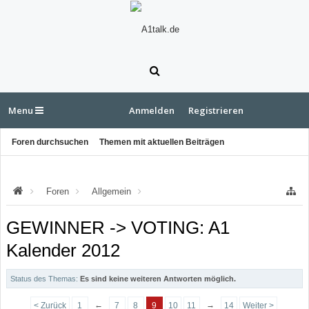
Menu
Anmelden
Registrieren
Foren durchsuchen
Themen mit aktuellen Beiträgen
Foren
Allgemein
Neuigkeiten u. Ankündigungen
GEWINNER -> VOTING: A1
Kalender 2012
Status des Themas:
Es sind keine weiteren Antworten möglich.
←
→
< Zurück
1
7
8
9
10
11
14
Weiter >