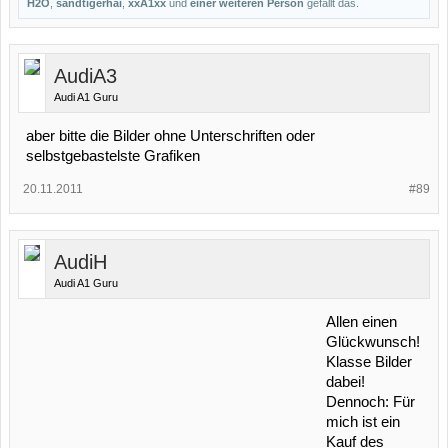
H2O
,
sandtigerhai
,
xxA1xx
und
einer weiteren Person
gefällt das.
AudiA3
Audi A1 Guru
aber bitte die Bilder ohne Unterschriften oder
selbstgebastelste Grafiken
20.11.2011
#89
AudiH
Audi A1 Guru
Allen einen
Glückwunsch!
Klasse Bilder
dabei!
Dennoch: Für
mich ist ein
Kauf des