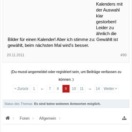
Kalenders mit
der Auswahl
klar
gestorben!
Leider zu
ähnlich die
Bilder für einen Kalender! Aber ich stimme zu: Gewählt ist
gewählt, beim nächsten Mal wird's besser.
20.11.2011
#90
(Du musst angemeldet oder registriert sein, um Beiträge verfassen zu
können. )
←
→
< Zurück
1
7
8
9
10
11
14
Weiter >
Status des Themas:
Es sind keine weiteren Antworten möglich.
Foren
Allgemein
Neuigkeiten u. Ankündigungen