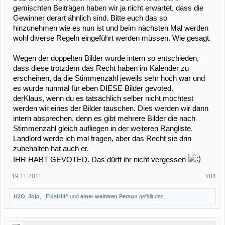
gemischten Beiträgen haben wir ja nicht erwartet, dass die
Gewinner derart ähnlich sind. Bitte euch das so
hinzunehmen wie es nun ist und beim nächsten Mal werden
wohl diverse Regeln eingeführt werden müssen. Wie gesagt.
Wegen der doppelten Bilder wurde intern so entschieden,
dass diese trotzdem das Recht haben im Kalender zu
erscheinen, da die Stimmenzahl jeweils sehr hoch war und
es wurde nunmal für eben DIESE Bilder gevoted.
derKlaus, wenn du es tatsächlich selber nicht möchtest
werden wir eines der Bilder tauschen. Dies werden wir dann
intern absprechen, denn es gibt mehrere Bilder die nach
Stimmenzahl gleich aufliegen in der weiteren Rangliste.
Landlord werde ich mal fragen, aber das Recht sie drin
zubehalten hat auch er.
IHR HABT GEVOTED. Das dürft ihr nicht vergessen
19.11.2011
#84
H2O
,
Jojo
,
_Fl4sHiii^
und
einer weiteren Person
gefällt das.