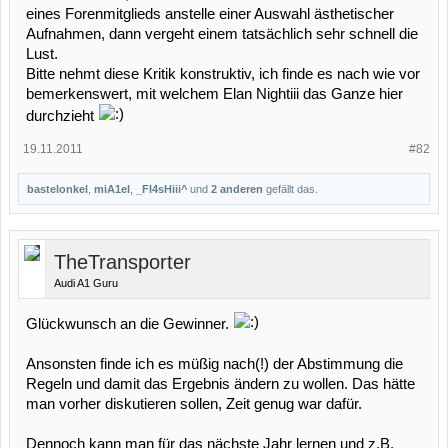
eines Forenmitglieds anstelle einer Auswahl ästhetischer
Aufnahmen, dann vergeht einem tatsächlich sehr schnell die
Lust.
Bitte nehmt diese Kritik konstruktiv, ich finde es nach wie vor
bemerkenswert, mit welchem Elan Nightiii das Ganze hier
durchzieht
19.11.2011
#82
bastelonkel
,
miA1el
,
_Fl4sHiii^
und
2 anderen
gefällt das.
TheTransporter
Audi A1 Guru
Glückwunsch an die Gewinner.
Ansonsten finde ich es müßig nach(!) der Abstimmung die
Regeln und damit das Ergebnis ändern zu wollen. Das hätte
man vorher diskutieren sollen, Zeit genug war dafür.
Dennoch kann man für das nächste Jahr lernen und z.B.