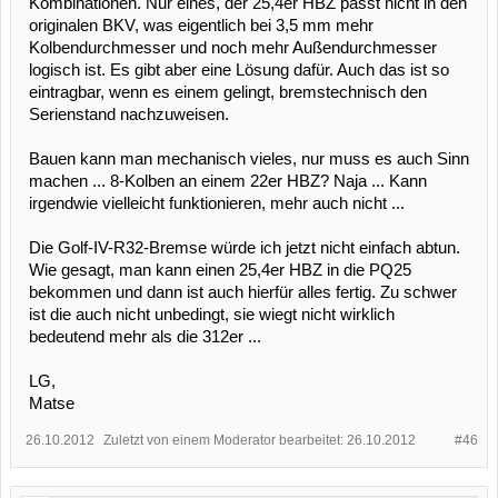
Kombinationen. Nur eines, der 25,4er HBZ passt nicht in den
originalen BKV, was eigentlich bei 3,5 mm mehr
Kolbendurchmesser und noch mehr Außendurchmesser
logisch ist. Es gibt aber eine Lösung dafür. Auch das ist so
eintragbar, wenn es einem gelingt, bremstechnisch den
Serienstand nachzuweisen.
Bauen kann man mechanisch vieles, nur muss es auch Sinn
machen ... 8-Kolben an einem 22er HBZ? Naja ... Kann
irgendwie vielleicht funktionieren, mehr auch nicht ...
Die Golf-IV-R32-Bremse würde ich jetzt nicht einfach abtun.
Wie gesagt, man kann einen 25,4er HBZ in die PQ25
bekommen und dann ist auch hierfür alles fertig. Zu schwer
ist die auch nicht unbedingt, sie wiegt nicht wirklich
bedeutend mehr als die 312er ...
LG,
Matse
26.10.2012
Zuletzt von einem Moderator bearbeitet:
26.10.2012
#46