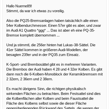
Hallo Nuerne89!
Stimmt, da war ich etwas zu voreilig.
Also die PQ25-Bremsanlagen haben tatsächlich alle einen
54er Kolbendurchmesser. Einen 57er gibt es aber, und zwar
im Audi A1 Quattro *ggg* ... Das ist aber eh eine PQ-35-
Bremse komplett übernommen ...
Und ja stimmtl, die 256er hinten hat Lukas-38-Sättel. Die
41er Sättel kommen in größeren Audi-Modellen, der
besagten 239er und in der PQ35 zum Einsatz.
K-Sport- und Brembosättel gibt es in mehreren Varianten.
Die Brembos der Audi haben 4 28 und 4 32er Kolben. Es gibt
dann noch die 6-Kolben-Monoblock der Keramikbremsen mit
2 32ern, 2 36ern und 2 38ern.
Es macht übrigens Sinn, die richtigen physikalisch
wirkenden Flächen zu betrachten. Beim Festsattel sind dies
die Kolbenflächen aller Kolben und beim Faustsattel die
Fläche des Kolbens selbst sowie die dieser Fläche
gegenüberliegenden Rückwand des Sattels, die wegen der