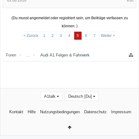
02.06.2016
#50
(Du musst angemeldet oder registriert sein, um Beiträge verfassen zu
können. )
< Zurück
1
2
3
4
5
6
7
Weiter >
Foren
...
Audi A1 Felgen & Fahrwerk
A1talk
Deutsch [Du]
Kontakt
Hilfe
Nutzungsbedingungen
Datenschutz
Impressum