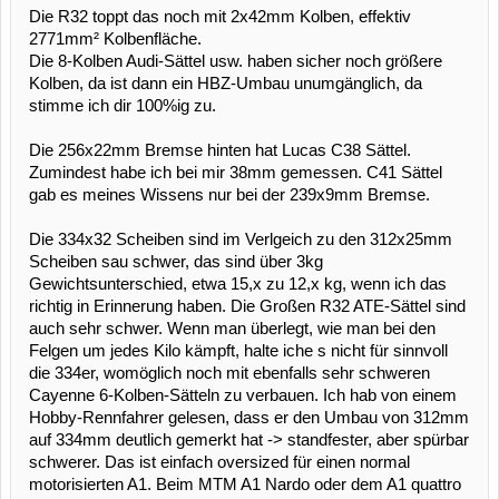
Die R32 toppt das noch mit 2x42mm Kolben, effektiv
2771mm² Kolbenfläche.
Die 8-Kolben Audi-Sättel usw. haben sicher noch größere
Kolben, da ist dann ein HBZ-Umbau unumgänglich, da
stimme ich dir 100%ig zu.
Die 256x22mm Bremse hinten hat Lucas C38 Sättel.
Zumindest habe ich bei mir 38mm gemessen. C41 Sättel
gab es meines Wissens nur bei der 239x9mm Bremse.
Die 334x32 Scheiben sind im Verlgeich zu den 312x25mm
Scheiben sau schwer, das sind über 3kg
Gewichtsunterschied, etwa 15,x zu 12,x kg, wenn ich das
richtig in Erinnerung haben. Die Großen R32 ATE-Sättel sind
auch sehr schwer. Wenn man überlegt, wie man bei den
Felgen um jedes Kilo kämpft, halte iche s nicht für sinnvoll
die 334er, womöglich noch mit ebenfalls sehr schweren
Cayenne 6-Kolben-Sätteln zu verbauen. Ich hab von einem
Hobby-Rennfahrer gelesen, dass er den Umbau von 312mm
auf 334mm deutlich gemerkt hat -> standfester, aber spürbar
schwerer. Das ist einfach oversized für einen normal
motorisierten A1. Beim MTM A1 Nardo oder dem A1 quattro