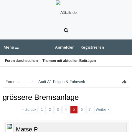
Menu
Anmelden
Registrieren
Foren durchsuchen
Themen mit aktuellen Beiträgen
Foren
...
Audi A1 Felgen & Fahrwerk
grössere Bremsanlage
< Zurück
1
2
3
4
5
6
7
Weiter >
Matse.P