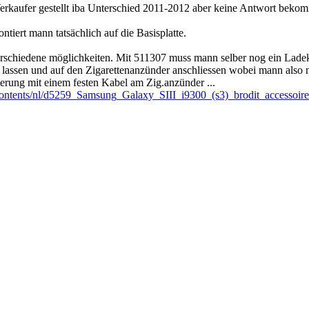
erkaufer gestellt iba Unterschied 2011-2012 aber keine Antwort beko
ntiert mann tatsächlich auf die Basisplatte.
erschiedene möglichkeiten. Mit 511307 muss mann selber nog ein Ladeka
 lassen und auf den Zigarettenanzünder anschliessen wobei mann also n
erung mit einem festen Kabel am Zig.anzünder ...
/contents/nl/d5259_Samsung_Galaxy_SIII_i9300_(s3)_brodit_accessoire