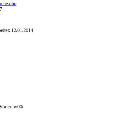
suche.php
07
eitet:
12.01.2014
Wörter :w00t: