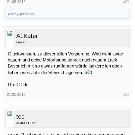
21.05.2012
#64
Dandy
gefällt das.
A1Kater
Guest
Glückwunsch, zu dieser tollen Verzierung. Wird nicht lange
dauern und deine Motorhaube schreit nach neuem Lack.
Bevor ich mit so etwas rumfahren würde lackiere ich doch
lieber jedes Jahr die Steinschläge neu.
Gruß Dirk
21.05.2012
#65
tec
Audi A1 Guru
uiuiui.. "haubenbra" is ja an sich schon n beschissenes wort,