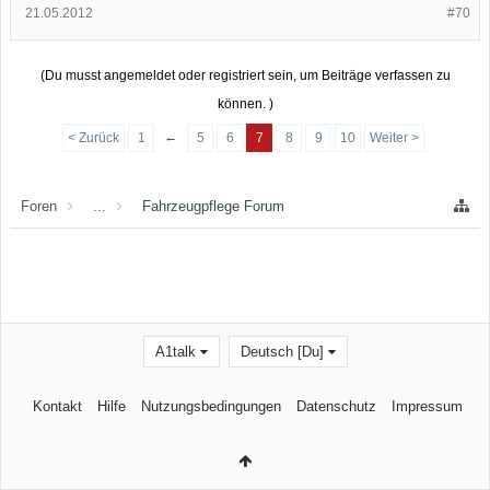
21.05.2012
#70
(Du musst angemeldet oder registriert sein, um Beiträge verfassen zu
können. )
←
< Zurück
1
5
6
7
8
9
10
Weiter >
Foren
...
Fahrzeugpflege Forum
A1talk
Deutsch [Du]
Kontakt
Hilfe
Nutzungsbedingungen
Datenschutz
Impressum