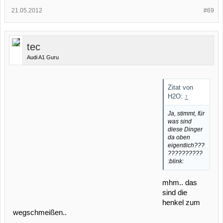
21.05.2012
#69
tec
Audi A1 Guru
Zitat von
H2O:
↑
Ja, stimmt, für
was sind
diese Dinger
da oben
eigentlich???
??????????
:blink:
mhm.. das
sind die
henkel zum
wegschmeißen..