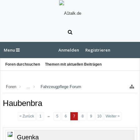
Menu
Anmelden
Registrieren
Foren durchsuchen
Themen mit aktuellen Beiträgen
Foren
...
Fahrzeugpflege Forum
Haubenbra
←
< Zurück
1
5
6
7
8
9
10
Weiter >
Guenka