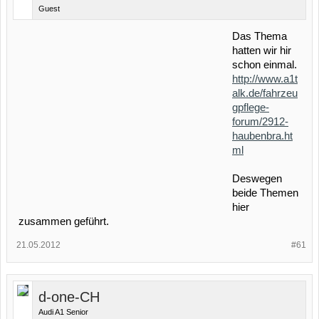
Guest
Das Thema
hatten wir hir
schon einmal.
http://www.a1t
alk.de/fahrzeu
gpflege-
forum/2912-
haubenbra.ht
ml
Deswegen
beide Themen
hier
zusammen geführt.
21.05.2012
#61
d-one-CH
Audi A1 Senior