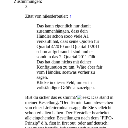
Zustimmungen:
3
Zitat von nilesderbutler:
↑
Das kann eigentlich nur damit
zusammenhängen, dass dein
Händler schon sooo viele A1
verkauft hat, dass seine Quoten für
Quartal 4/2010 und Quartal 1/2011
schon aufgebraucht sind und er
somit in das 2. Quartal 2011 fällt.
Das hat dann nichts mit deiner
Konfiguration zu tun. Wäre aber fair
vom Händler, soetwas vorher zu
sagen.
Klicke in dieses Feld, um es in
vollständiger Größe anzuzeigen.
Bist du sicher das es stimmt?
Das stand in
meiner Bestellung: ''Der Termin kann abweichen
von einer Lieferterminaussage, die Sie vielleicht
schon erhalten haben. Der Hersteller bearbeitet
alle eingehenden Bestellungen nach dem "FIFO-
Prinzip" d.h. first in first out, oder auf deutsch: