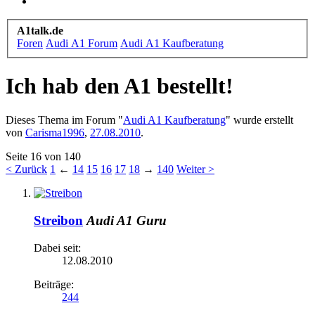
A1talk.de
Foren
Audi A1 Forum
Audi A1 Kaufberatung
Ich hab den A1 bestellt!
Dieses Thema im Forum "
Audi A1 Kaufberatung
" wurde erstellt
von
Carisma1996
,
27.08.2010
.
Seite 16 von 140
< Zurück
1
←
14
15
16
17
18
→
140
Weiter >
Streibon
Audi A1 Guru
Dabei seit:
12.08.2010
Beiträge:
244