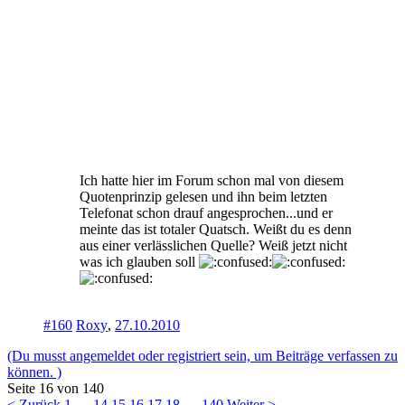
Ich hatte hier im Forum schon mal von diesem
Quotenprinzip gelesen und ihn beim letzten
Telefonat schon drauf angesprochen...und er
meinte das ist totaler Quatsch. Weißt du es denn
aus einer verlässlichen Quelle? Weiß jetzt nicht
was ich glauben soll
#160
Roxy
,
27.10.2010
(Du musst angemeldet oder registriert sein, um Beiträge verfassen zu
können. )
Seite 16 von 140
< Zurück
1
←
14
15
16
17
18
→
140
Weiter >