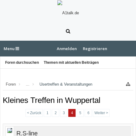
Menu
Anmelden
Registrieren
Foren durchsuchen
Themen mit aktuellen Beiträgen
Foren
...
Usertreffen & Veranstaltungen
Kleines Treffen in Wuppertal
< Zurück
1
2
3
4
5
6
Weiter >
R.S-line