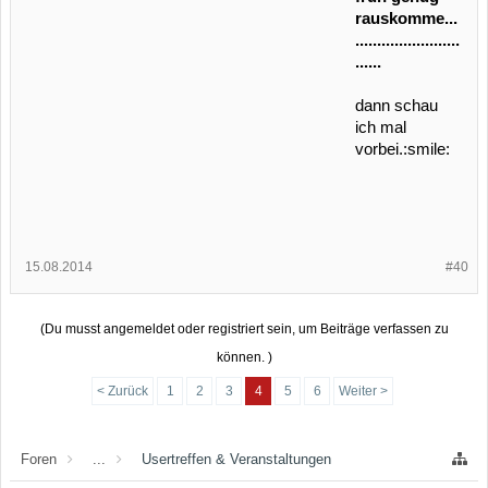
rauskomme...
........................
......
dann schau
ich mal
vorbei.:smile:
15.08.2014
#40
(Du musst angemeldet oder registriert sein, um Beiträge verfassen zu
können. )
< Zurück
1
2
3
4
5
6
Weiter >
Foren
...
Usertreffen & Veranstaltungen