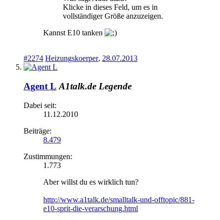
Klicke in dieses Feld, um es in
vollständiger Größe anzuzeigen.
Kannst E10 tanken
#2274
Heizungskoerper
,
28.07.2013
Agent L
A1talk.de Legende
Dabei seit:
11.12.2010
Beiträge:
8.479
Zustimmungen:
1.773
Aber willst du es wirklich tun?
http://www.a1talk.de/smalltalk-und-offtopic/881-
e10-sprit-die-verarschung.html